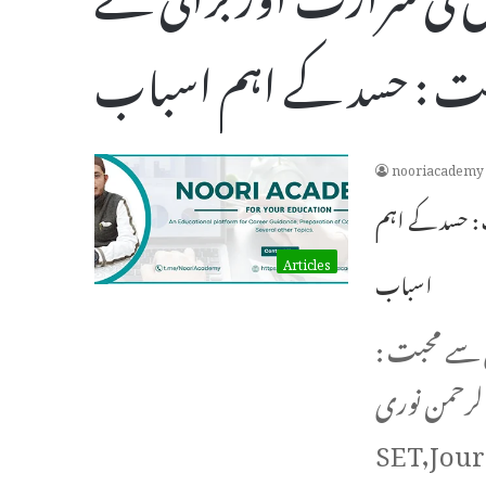
ت : حسد کے اہم اسباب
nooriacademy
 : حسد کے اہم
Articles
اسباب
ائی سے محبت
اءالرحمن نوری