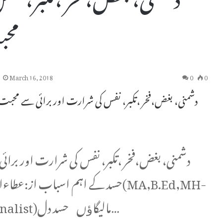
محب
March 16, 2018
0
0
دشمنی، بغض،فخر ،تکبر، نفس کی شرارت اور برائی سے محبت
دشمنی، بغض،فخر ،تکبر، نفس کی شرارت اور بر :
حسد کے اہم اسباب از:عط(MA,B.Ed,MH-
SET,Journalist)مالیگاﺅں حسد دل…