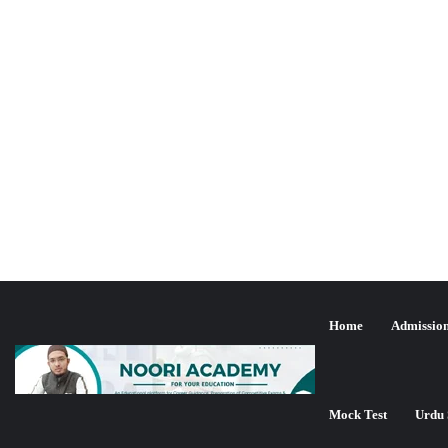
Home
Admissio
یٹ جون 2024ء کا متوقع کٹ آف
Mock Test
Urdu 
تازہ ترین شمولیت