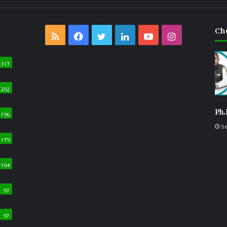
Ch
RSS
Facebook
Twitter
LinkedIn
YouTube
Instagram
317
202
Ph.
196
Se
179
104
97
97