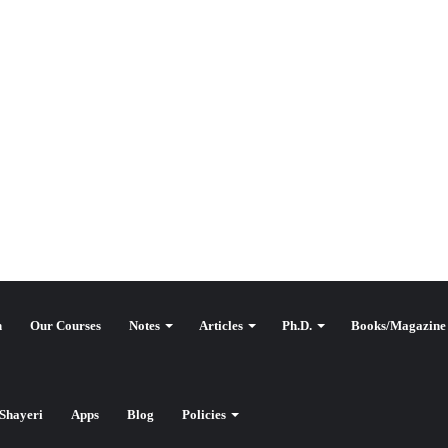
n
Our Courses
Notes
Articles
Ph.D.
Books/Magazine
یو جی سی ن
Shayeri
Apps
Blog
Policies