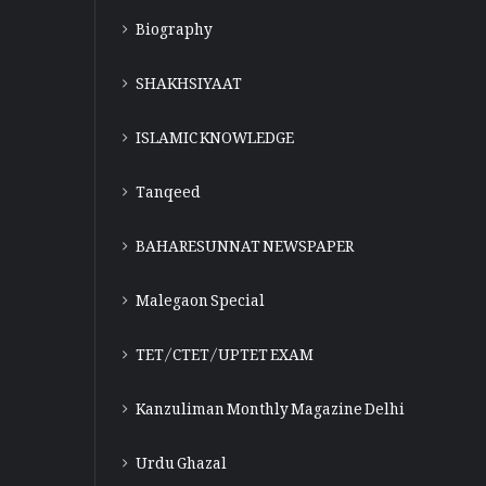
Biography
SHAKHSIYAAT
ISLAMIC KNOWLEDGE
Tanqeed
BAHARESUNNAT NEWSPAPER
Malegaon Special
TET/CTET/UPTET EXAM
Kanzuliman Monthly Magazine Delhi
Urdu Ghazal