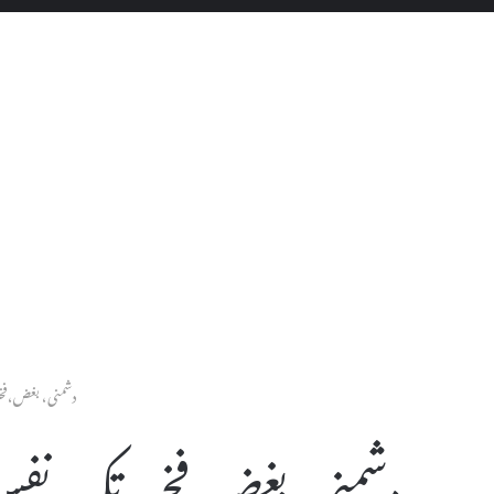
دشمنی، بغض،فخر
دشمنی، بغض،فخر ،تکبر، نف