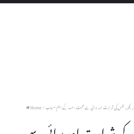
Home
/
 ،تکبر، نفس کی شرارت اور برائی سے محبت : حسد کے اہم اسباب
س کی شرارت اور برائی سے