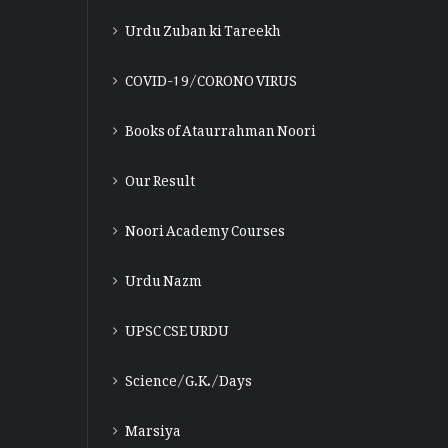
Urdu Zuban ki Tareekh
COVID-19/CORONO VIRUS
Books of Ataurrahman Noori
Our Result
Noori Academy Courses
Urdu Nazm
UPSC CSE URDU
Science/G.K./Days
Marsiya