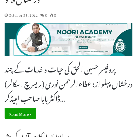
October 31, 2022
0
0
پروفیسر حسین الحق کی حیات و خدمات کے چند
درخشاں پہلو از: عطاءالرحمن نوری (ریسرچ اسکالر)
ڈاکٹر بابا صاحب امبیڈکر…
Read More »
مولانا ابوالکلام آزاد کی نثر