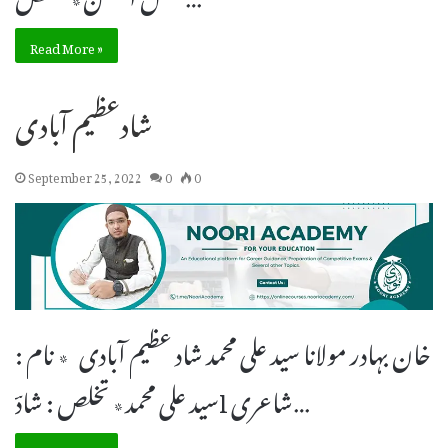
Read More »
شادعظیم آبادی
September 25, 2022
0
0
خان بہادر مولانا سید علی محمد شاد عظیم آبادی ٭ نام :
سید علی محمد٭ تخلص : شادؔl شاعری…