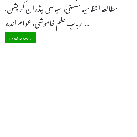
مطالعہ انتظامیہ سستی، سیاسی لیڈران کرپشن،
اربابِ علم خاموشی، عوام اندھ…
Read More »