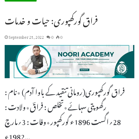
فراق گورکھپوری: حیات و خدمات
September 25, 2022
0
0
فراق گورکھپوری(رومانی تنقید کے باوا آدم) ٭نام :
رگھو پتی سہائے٭تخلص : فراقؔ٭ولادت :
28؍اگست 1896ء گورکھپور٭وفات : 3؍مارچ
1982ء…