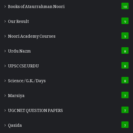
Books of Ataurrahman Noori
10
Our Result
9
Noori Academy Courses
9
Urdu Nazm
8
UPSC CSE URDU
8
Science/G.K./Days
8
Marsiya
7
UGC NET QUESTION PAPERS
7
Qasida
7