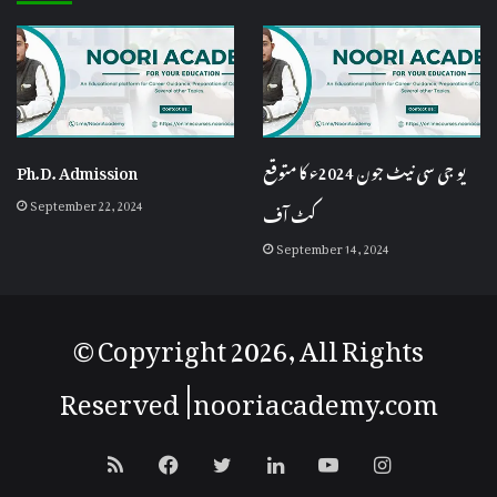
یو جی سی نیٹ جون 2024ء کا متوقع
Ph.D. Admission
September 22, 2024
کٹ آف
September 14, 2024
© Copyright 2026, All Rights
Reserved |
nooriacademy
.com
RSS
Facebook
Twitter
LinkedIn
YouTube
Instagram