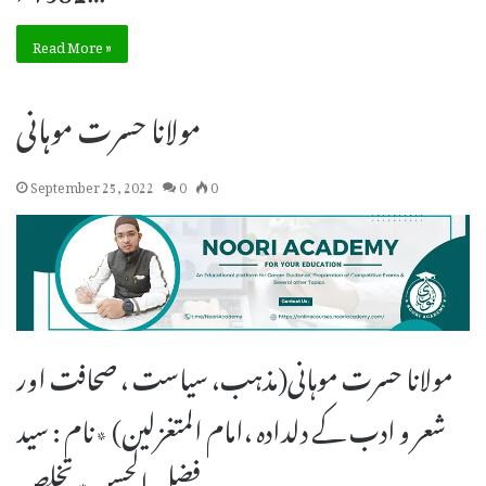
Read More »
مولانا حسرت موہانی
September 25, 2022
0
0
مولانا حسرت موہانی(مذہب، سیاست ، صحافت اور
شعر و ادب کے دلدادہ ،امام المتغزلین) ٭نام : سید
فضل الحسن٭ تخلص…