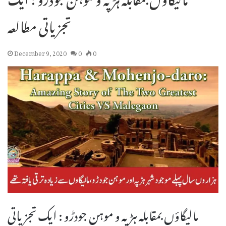
تجزیاتی مطالعہ
December 9, 2020
0
0
مالیگاؤں بمقابلہ ہڑپہ و موہن جودڑو : ایک تجزیاتی