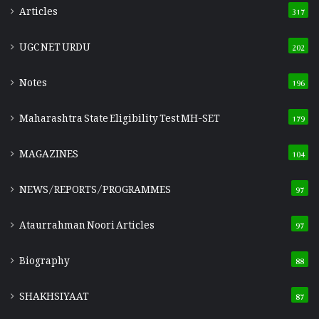
Articles
317
UGC NET URDU
202
Notes
196
Maharashtra State Eligibility Test
MH-SET
179
MAGAZINES
104
NEWS/REPORTS/PROGRAMMES
97
Ataurrahman Noori Articles
97
Biography
88
SHAKHSIYAAT
87