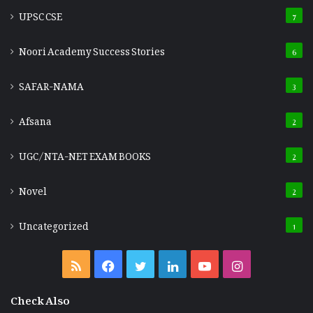
UPSC CSE
7
Noori Academy Success Stories
6
SAFAR-NAMA
3
Afsana
2
UGC/NTA-NET EXAM BOOKS
2
Novel
2
Uncategorized
1
RSS
Facebook
Twitter
LinkedIn
YouTube
Instagram
Check Also