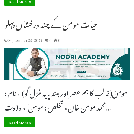
Read More »
حیات مومن کے چند درخشاں پہلو
September 25, 2022
0
0
مومنؔ(غالب کا ہم عصر اور بلند پایہ غزل گو) ٭ نام :
محمد مومن خان٭ تخلص : مومن ؔ٭ ولادت…
Read More »