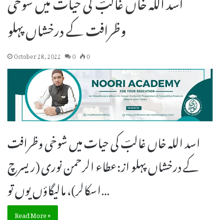
اسد اللہ خاں غالبؔ کی حیات میں شوخی
وظرافت کے درخشاں پہلو
October 28, 2022
0
0
اسد اللہ خاں غالبؔ کی حیات میں شوخی وظرافت
کے درخشاں پہلو از:عطاء الرحمن نوری (ریسرچ
اسکالر)، مالیگاؤں یوں تو…
Read More »