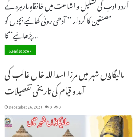
اُردو ادب کی تشکیل و اشاعت میں خانقاہِ مارہرہ کے
مصنفین کا کردار ’’ آدھی روٹی کھائیے بچوں کو
پڑھائیے‘‘کا…
Read More »
مالیگاﺅں شہر میں مرزا اسداللہ خاں غالب کی
آمد و قیام کی تاریخی تفصیلات
December 26, 2021
0
0