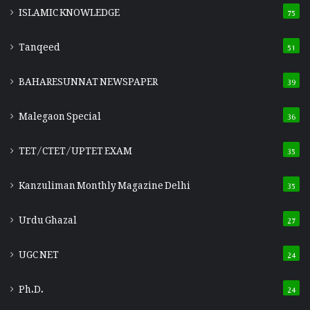
ISLAMIC KNOWLEDGE
75
Tanqeed
51
BAHARESUNNAT NEWSPAPER
39
Malegaon Special
36
TET/CTET/UPTET EXAM
35
Kanzuliman Monthly Magazine Delhi
35
Urdu Ghazal
27
UGC NET
24
Ph.D.
24