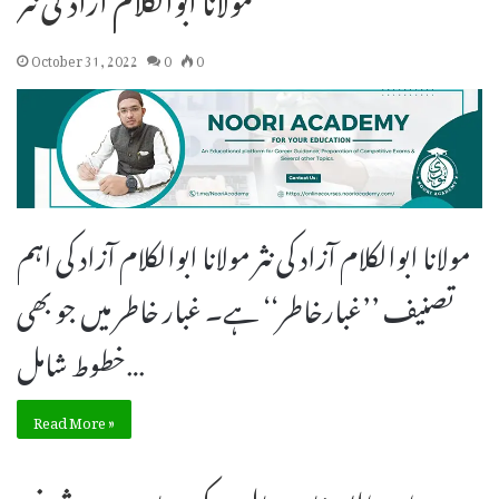
October 31, 2022
0
0
مولانا ابوالکلام آزاد کی نثر مولانا ابوالکلام آزاد کی اہم
تصنیف ’’غبارخاطر‘‘ ہے۔ غبار خاطر میں جو بھی
خطوط شامل…
Read More »