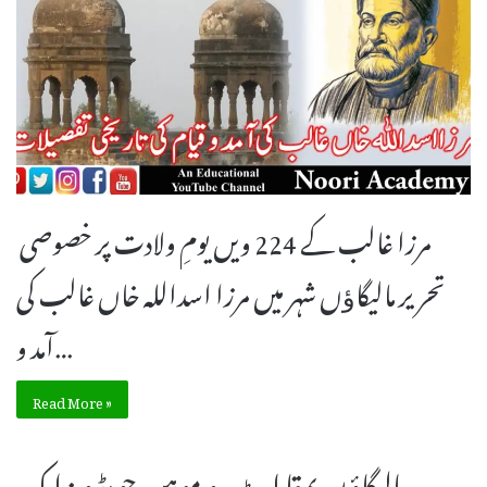
مرزا غالب کے 224 ویں یومِ ولادت پر خصوصی
تحریر مالیگاﺅں شہر میں مرزا اسداللہ خاں غالب کی
آمد و…
Read More »
مالیگاؤں بمقابلہ ہڑپہ و موہن جودڑو : ایک