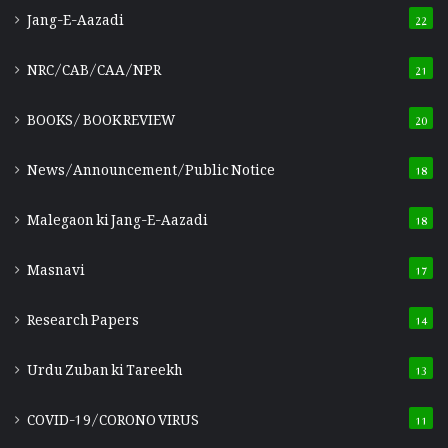
Jang-E-Aazadi
22
NRC/CAB/CAA/NPR
21
BOOKS/ BOOK REVIEW
20
News/Announcement/Public Notice
18
Malegaon ki Jang-E-Aazadi
18
Masnavi
17
Research Papers
14
Urdu Zuban ki Tareekh
13
COVID-19/CORONO VIRUS
11