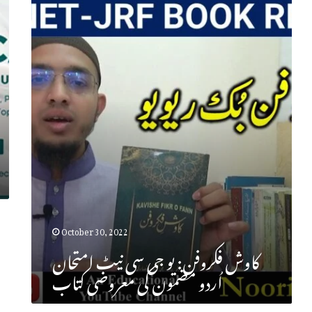
ک
ا
و
ش
ف
ک
ر
و
ف
October 30, 2022
ن
کاوش فکروفن: یو جی سی نیٹ امتحان
اُردو مضمون کی معروضی کتاب
:
ی