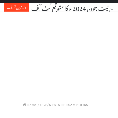
یٹ جون 2024ء کا متوقع کٹ آف
تازہ ترین شمولیت
Home
/
UGC/NTA-NET EXAM BOOKS