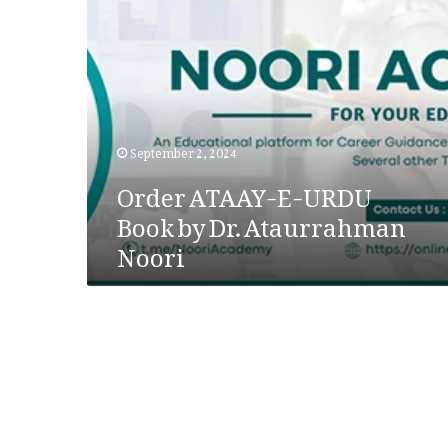
O
r
d
e
September 2, 2024
r
Order ATAAY-E-URDU
A
Book by Dr. Ataurrahman
Noori
T
A
A
Y
-
E