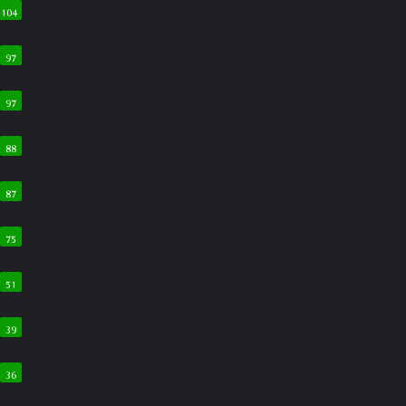
ب
104
97
97
88
87
75
51
39
36