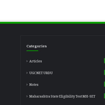
a
n
N
o
o
Categories
r
Articles
i
UGC NET URDU
Notes
Maharashtra State Eligibility Test
MH-SET