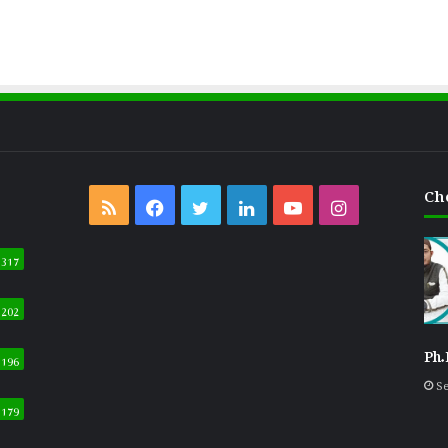
ک
ی
م
ع
ر
Ch
RSS
Facebook
Twitter
LinkedIn
YouTube
Instagram
و
ض
317
ی
202
ک
Ph.
196
ت
Se
179
ا