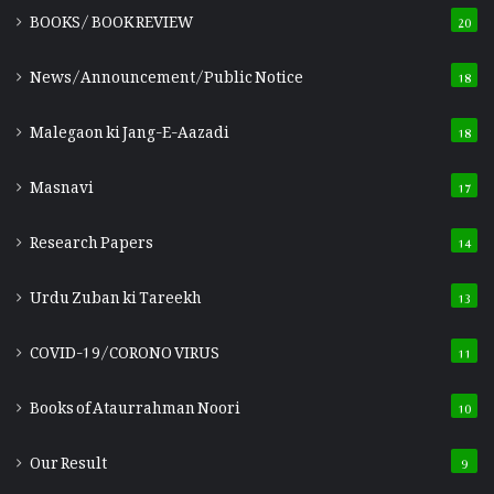
BOOKS/ BOOK REVIEW
20
News/Announcement/Public Notice
18
Malegaon ki Jang-E-Aazadi
18
Masnavi
17
Research Papers
14
Urdu Zuban ki Tareekh
13
COVID-19/CORONO VIRUS
11
Books of Ataurrahman Noori
10
Our Result
9