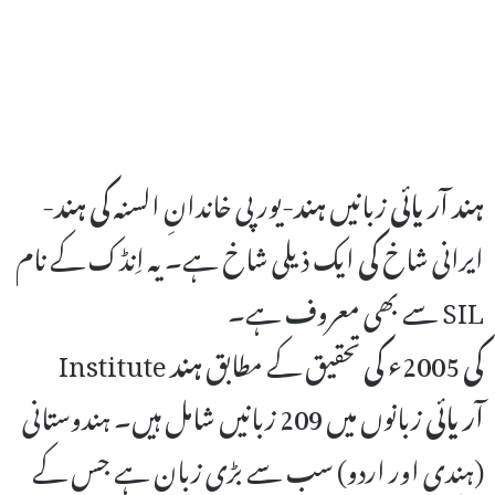
-
کی ہند
-یورپی خاندانِ السنہ
ہند
زبانیں
ہند آریائی
ایرانی شاخ
کی
ایک ذیلی شاخ ہے۔ یہ اِنڈک کے نام
سے بھی معروف ہے۔ SIL
Institute
ہند
تحقیق کے مطابق
کی
2005ء
کی
آریائی
زبانوں میں 209 زبانیں شامل ہیں۔ ہندوستانی
(ہندی اور اردو) سب سے بڑی زبان ہے جس کے