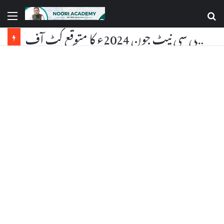
یو جی سی نیٹ جون 2024ء کا متوقع کٹ آف