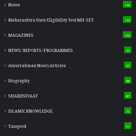
Notes
196
Maharashtra State Eligibility Test
MH-SET
179
MAGAZINES
104
NEWS/REPORTS/PROGRAMMES
97
Ataurrahman Noori Articles
97
Biography
88
SHAKHSIYAAT
87
ISLAMIC KNOWLEDGE
75
Tanqeed
51