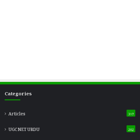
Categories
Articles
317
UGC NET URDU
202