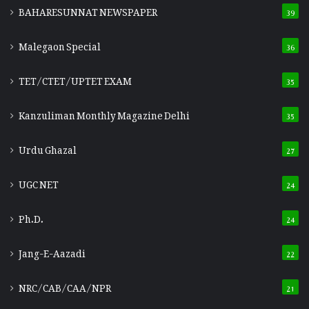
BAHARESUNNAT NEWSPAPER
39
Malegaon Special
36
TET/CTET/UPTET EXAM
35
Kanzuliman Monthly Magazine Delhi
35
Urdu Ghazal
27
UGC NET
24
Ph.D.
24
Jang-E-Aazadi
22
NRC/CAB/CAA/NPR
21