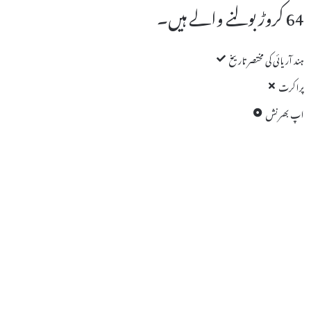
64 کروڑ بولنے والے ہیں۔
ہند آریائی کی مختصر تاریخ
پراکرت
اپ بھرنش