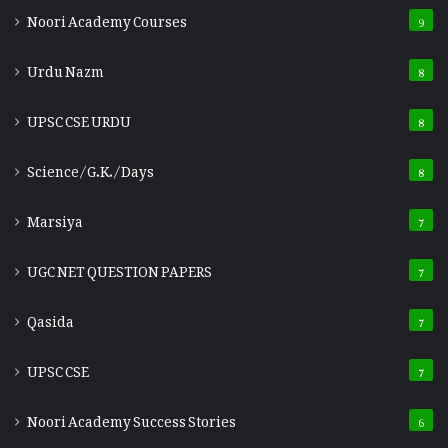
Noori Academy Courses
9
Urdu Nazm
8
UPSC CSE URDU
8
Science/G.K./Days
8
Marsiya
7
UGC NET QUESTION PAPERS
7
Qasida
7
UPSC CSE
7
Noori Academy Success Stories
6