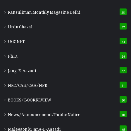
Kanzuliman Monthly Magazine Delhi
35
Urdu Ghazal
27
UGC NET
24
Ph.D.
24
Jang-E-Aazadi
22
NRC/CAB/CAA/NPR
21
BOOKS/ BOOK REVIEW
20
News/Announcement/Public Notice
18
Malegaon ki Jang-E-Aazadi
18