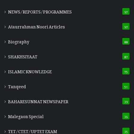
NEWS/REPORTS/PROGRAMMES
97
Ataurrahman Noori Articles
97
Biography
88
SHAKHSIYAAT
87
ISLAMIC KNOWLEDGE
75
Tanqeed
51
BAHARESUNNAT NEWSPAPER
39
Malegaon Special
36
TET/CTET/UPTET EXAM
35