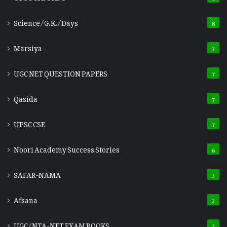
Science/G.K./Days
8
Marsiya
7
UGC NET QUESTION PAPERS
7
Qasida
7
UPSC CSE
7
Noori Academy Success Stories
6
SAFAR-NAMA
3
Afsana
2
UGC/NTA-NET EXAM BOOKS
2