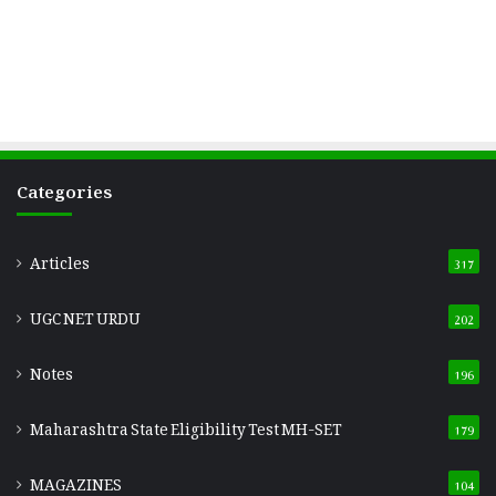
Categories
Articles
317
UGC NET URDU
202
Notes
196
Maharashtra State Eligibility Test
MH-SET
179
MAGAZINES
104