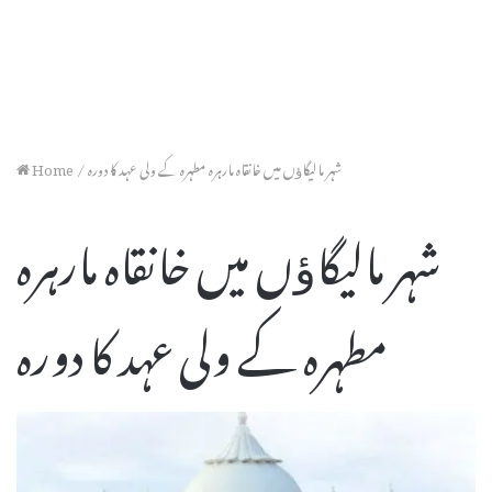
Home
/
شہر مالیگاﺅں میں خانقاہ مارہرہ مطہرہ کے ولی عہد کا دورہ
شہر مالیگاﺅں میں خانقاہ مارہرہ
مطہرہ کے ولی عہد کا دورہ