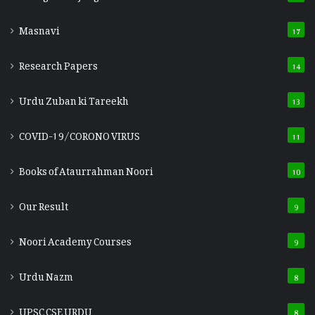
Masnavi
17
Research Papers
14
Urdu Zuban ki Tareekh
13
COVID-19/CORONO VIRUS
11
Books of Ataurrahman Noori
10
Our Result
9
Noori Academy Courses
9
Urdu Nazm
8
UPSC CSE URDU
8