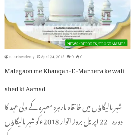
NEWS/REPORTS/PROGRAMMES
nooriacademy
April 24, 2018
0
0
Malegaon me Khanqah-E-Marhera ke wali
ahed ki Aamad
شہر مالیگاﺅں میں خانقاہ مارہرہ مطہرہ کے ولی عہد کا
دورہ 22 اپریل بروز اتوار 2018ءکو شہر مالیگاﺅں
کے…