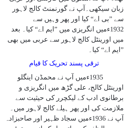
زبان سیکھی۔آپ نے گورنمنٹ کالج لاہور
سے ”بی اے“ کیا اور پھر وہیں سے
1932ءمیں انگریزی میں ”ایم اے“ کیا۔ بعد
میں اورینٹل کالج لاہور سے عربی میں بھی
”ایم اے“ کیا۔
ترقی پسند تحریک کا قیام
1935
ءمیں آپ نے محمڈن اینگلو
اورینٹل کالج، علی گڑھ میں انگریزی و
برطانوی ادب کے لیکچرر کی حیثیت سے
ملازمت کی اور پھر ہیلے کالج لاہور میں۔
آپ نے 1936ءمیں سجاد ظہیر اور صاحبزادہ