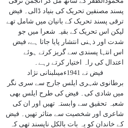
محمودالظفر کے ساتھ مل کر انجمن ترقی
پسند مصنفین تحریک کی بنیاد ڈالی۔ فیض
ترقی پسند تحریک کے بانیان میں شامل تھے
لیکن اس تحریک کے بقیہ شعرا میں جو
شدت اور ذہنی انتشار پایا جاتا ہے، فیض
اس انتہا پسندی سے گریز کرتے ہوئے
اعتدال کی راہ اختیار کرتے رہے۔
فیض نے 1941ءمیںلبنانی نژاد
برطانوی شہری ایلس جارج سے سری نگر
میں شادی کی۔ فیض کی طرح ایلس بھی
شعبہ تحقیق سے وابستہ تھیں اور ان کی
شاعری اور شخصیت سے متاثر تھیں۔ فیض
کے خاندان کو یہ بات بالکل ناپسند تھی کہ