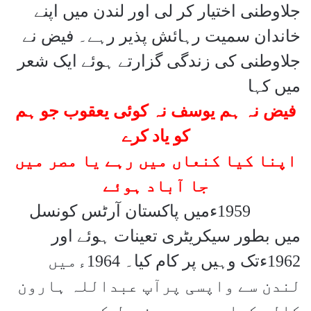
جلاوطنی اختیار کر لی اور لندن میں اپنے
خاندان سمیت رہائش پذیر رہے۔ فیض نے
جلاوطنی کی زندگی گزارتے ہوئے ایک شعر
میں کہا
فیض نہ ہم یوسف نہ کوئی یعقوب جو ہم
کو یاد کرے
اپنا کیا کنعاں میں رہے یا مصر میں
جا آباد ہوئے
1959
ءمیں پاکستان آرٹس کونسل
میں بطور سیکریٹری تعینات ہوئے اور
1962ءتک وہیں پر کام کیا۔ 1964ءمیں
لندن سے واپسی پرآپ عبداللہ ہارون
کالج کراچی میں پرنسپل کے عہدے پر