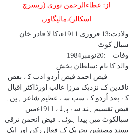
از: عطاءالرحمن نوری (ریسرچ
اسکالر)،مالیگاوں
ولادت:13 فروری 1911ء،کا لا قادر خان
سیال کوٹ
وفات
:
20
نومبر1984
والد کا نام :سلطان بخش
فیض احمد فیض اُردو ادب کے بعض
ناقدین کے نزدیک مرزا غالب اورڈاکٹر اقبال
کے بعد اُردو کے سب سے عظیم شاعر ہیں۔
فیض تقسیم ہند سے پہلے 1911ءمیں
سیالکوٹ میں پیدا ہوئے۔ فیض انجمن ترقی
پسند مصنفین تحریک کے فعال رکن اور ایک