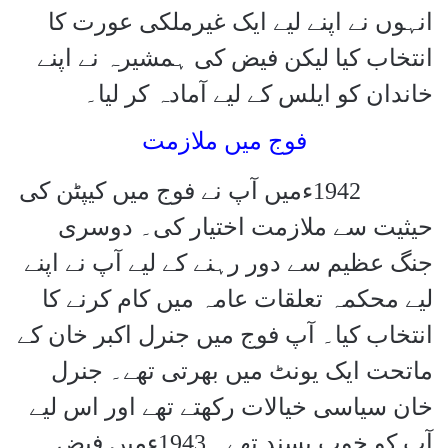
انہوں نے اپنے لیے ایک غیرملکی عورت کا
انتخاب کیا لیکن فیض کی ہمشیرہ نے اپنے
خاندان کو ایلس کے لیے آمادہ کر لیا۔
فوج میں ملازمت
1942
ءمیں آپ نے فوج میں کیپٹن کی
حیثیت سے ملازمت اختیار کی۔ دوسری
جنگ عظیم سے دور رہنے کے لیے آپ نے اپنے
لیے محکمہ تعلقات عامہ میں کام کرنے کا
انتخاب کیا۔ آپ فوج میں جنرل اکبر خان کے
ماتحت ایک یونٹ میں بھرتی تھے۔ جنرل
خان سیاسی خیالات رکھتے تھے اور اس لیے
آپ کو خوب پسند تھے۔ 1943ءمیں فیض