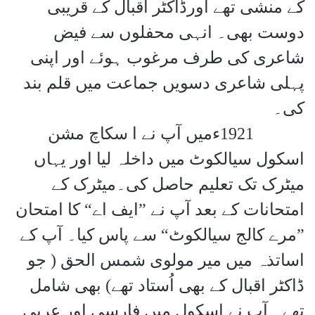
کے منشی تھے اورڈاکٹر اقبال کے قریبی
دوست بھی۔ انہی محفلوں سے فیض
شاعری کی طرف مرغوب ہوئے اور اپنی
پہلی شاعری دسویں جماعت میں قلم بند
کی۔
1921
ءمیں آپ نے ا سکاچ مشن
اسکول سیالکوٹ میں داخلہ لیا اور یہاں
میٹرک تک تعلیم حاصل کی۔میٹرک کے
امتحانات کے بعد آپ نے ”ایف اے“ کا امتحان
”مرے کالج سیالکوٹ“ سے پاس کیا۔ آپ کے
اساتذہ میں میر مولوی شمس الحق ( جو
ڈاکٹر اقبال کے بھی اُستاد تھے) بھی شامل
تھے۔ آپ نے اسکول میں فارسی اور عربی