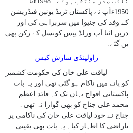
نائب صدر منتخب ہوئے۔ 1948ءتا
1950ءآپ نے پاکستان ٹریڈ یونین فیڈریشن
کے وفد کی جنیوا میں سربراہی کی اور
دریں اثنا آپ ورلڈ پیس کونسل کے رکن بھی
بن گئے۔
راولپنڈی سازش کیس
لیاقت علی خان کی حکومت کشمیر
کو پانے میں ناکام ہو گئی تھی اور یہ بات
پاکستانی افواج یہاں تک کہ قائد اعظم
محمد علی جناح کو بھی گوارا نہ تھی۔
جناح نے خود لیاقت علی خان کی ناکامی پر
ناراضی کا اظہار کیا۔ یہ بات بھی یقینی