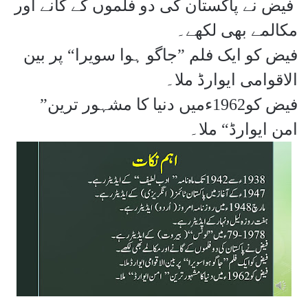
فیض نے پاکستان کی دو فلموں کے گانے اور
مکالمے بھی لکھے۔
فیض کو ایک فلم ”جاگو ہوا سویرا“ پر بین
الاقوامی ایوارڈ ملا۔
فیض کو1962ءمیں دنیا کا مشہور ترین”
امن ایوارڈ“ ملا۔