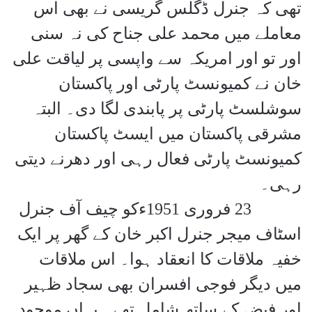
تھی کہ جنرل ڈگلس گریسی نے بھی اس
معاملے میں محمد علی جناح کی نہ سنی
اور تو اور امریکہ سے واپسی پر لیاقت علی
خان نے کمیونسٹ پارٹی اور پاکستان
سوشلسٹ پارٹی پر پابندی لگا دی۔ البتہ
مشرقی پاکستان میں ایسٹ پاکستان
کمیونسٹ پارٹی فعال رہی اور دھرنے دیتی
رہی۔
23
فروری 1951ءکو چیف آف جنرل
اسٹاف میجر جنرل اکبر خان کے گھر پر ایک
خفیہ ملاقات کا انعقاد ہوا۔ اس ملاقات
میں دیگر فوجی افسران بھی سجاد ظہیر
اور فیض کے ساتھ شامل تھے۔ یہاں موجود