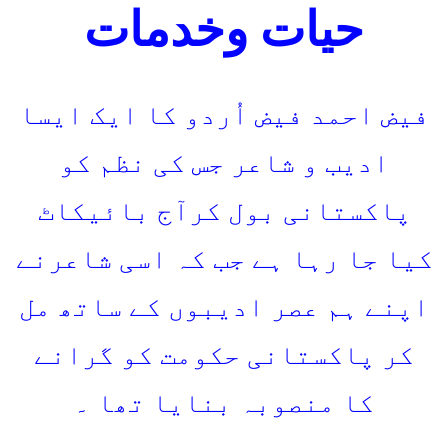
حیات وخدمات
فیض احمد فیض اُردو کا ایک ایسا
ادیب و شاعر جس کی نظم کو
پاکستانی بول کرآج بائیکاٹ
کیا جا رہا ہے جب کہ اسی شاعرنے
اپنے ہم عصر ادیبوں کے ساتھ مل
کر پاکستانی حکومت کو گرانے
کا منصوبہ بنایا تھا ۔