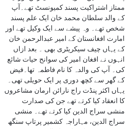
ممتاز اشتراکیت پسند کمیونسٹ تھے۔آپ
کے والد سلطان محمد خان ایک علم پسند
شخص تھے۔ وہ پیشے سے ایک وکیل تھے اور
امارت افغانستان کے امیر عبدالرحمن خان
کے یہاں چیف سیکریٹری بھی ۔ بعد ازاں
انہوں نے افغان امیر کی سوانح حیات شائع
کی۔ آپ کی والدہ کا نام فاطمہ تھا۔فیض
کے گھر سے کچھ دوری پر ایک حویلی تھی۔
یہاں اکثر پنڈت راج نارائن ارمان مشاعروں
کا انعقاد کیا کرتے تھے جن کی صدارت
منشی سراج الدین کیا کرتے تھے۔ منشی
سراج الدین، مہاراجہ کشمیر پرتاپ سنگھ