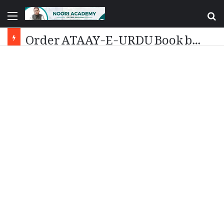
Menu
S
f
Order ATAAY-E-URDU Book by Dr. Ataurrahman Noori