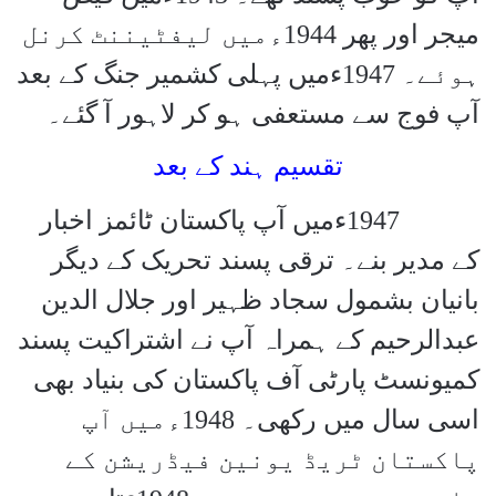
میجر اور پھر 1944ءمیں لیفٹیننٹ کرنل
ہوئے۔ 1947ءمیں پہلی کشمیر جنگ کے بعد
آپ فوج سے مستعفی ہو کر لاہور آ گئے۔
تقسیم ہند کے بعد
1947
ءمیں آپ پاکستان ٹائمز اخبار
کے مدیر بنے۔ ترقی پسند تحریک کے دیگر
بانیان بشمول سجاد ظہیر اور جلال الدین
عبدالرحیم کے ہمراہ آپ نے اشتراکیت پسند
کمیونسٹ پارٹی آف پاکستان کی بنیاد بھی
اسی سال میں رکھی۔ 1948ءمیں آپ
پاکستان ٹریڈ یونین فیڈریشن کے