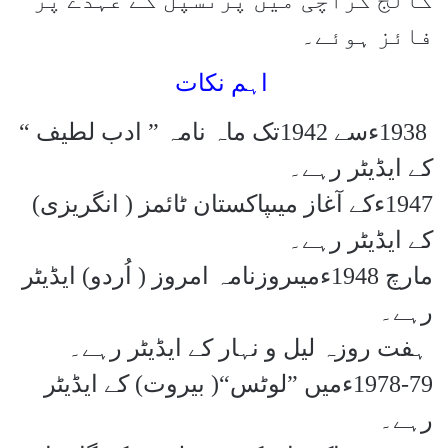
فائز ہوئے۔
اہم نکات
1938
ءسے 1942تک ماہ نامہ ” ادب لطیف “
کے ایڈیٹر رہے۔
1947
ءکے آغاز میںپاکستان ٹائمز ( انگریزی)
کے ایڈیٹر رہے۔
مارچ 1948ءمیںروزنامہ امروز ( اُردو) ایڈیٹر
رہے۔
ہفت روزہ لیل و نہار کے ایڈیٹر رہے۔
1978-79
ءمیں ”لوٹس“( بیروت) کے ایڈیٹر
رہے۔