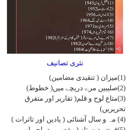
نثری تصانیف
(1)
میزان ( تنقیدی مضامین)
(2)
صلیبیں مرے دریچے میں( خطوط)
(3)
متاع لوح و قلم( تقاریر اور متفرق
تحریریں)
(4)
مہ و سال آشنائی ( یادیں اور تاثرات )
(5)
قرض دوستاں( مقدمے ، دیباچے اور