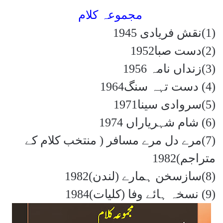
مجموعہ کلام
(1)
نقش فریادی 1945
(2)
دست صبا1952
(3)
زنداں نامہ 1956
(4)
دست تہہ سنگ1964
(5)
سروادی سینا1971
(6)
شام شہریاراں 1974
(7)
مرے دل مرے مسافر ( منتخب کلام کے
متراجم)1982
(8)
سازسخن ہمارے (لندن)1982
(9)
نسخہ ہائے وفا (کلیات)1984