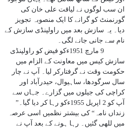
ان سب لوگوں نے لیاقت علی خان کی
گورنمنٹ کو گرانے کا ایک منصوبہ تجویز
دیا۔ یہ سازش بعد میں راولپنڈی سازش کے
نام سے جانی جانے لگی۔
9
مارچ 1951ءکو فیض کو راولپنڈی
سازش کیس میں معاونت کے الزام میں
حکومت وقت نے گرفتارکر لیا۔ آپ نے چار
سال سرگودھا، ساہیوال، حیدرآباد اور
کراچی کی جیلوں میں گزارے۔ جہاں سے
آپ کو 2 اپریل 1955ءکو رہا کر دیا گیا۔”
زنداں نامہ“ کی بیشتر نظمیں اسی عرصہ
میں للھی گئیں۔ رہا ہونے کے بعد آپ نے