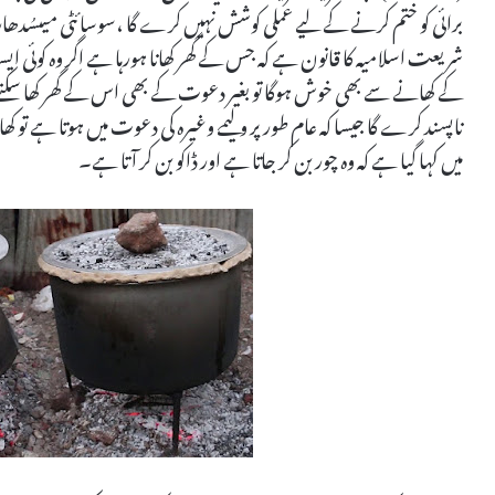
برائی کو ختم کرنے کے لیے عملی کوشش نہیں کرے گا ،سوسائٹی میںسُدھار آ
شریعت اسلامیہ کا قانون ہے کہ جس کے گھر کھانا ہورہا ہے اگر وہ کوئ
کے کھانے سے بھی خوش ہوگا تو بغیر دعوت کے بھی اس کے گھر کھا سکتے ہ
ناپسند کرے گا جیسا کہ عام طور پر ولیمے وغیرہ کی دعوت میں ہوتا ہے ت
میں کہا گیا ہے کہ وہ چور بن کر جاتا ہے اور ڈاکو بن کر آتا ہے۔