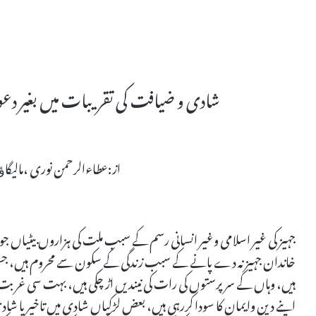
شادی و ضیافت کی تقریبات میں بغیر دعوت
از:عطاءالرحمن نوری ،مالیگا
جہیز کی غیر اسلامی وغیر انسانی رسم کے سبب ملت کی ہزاروں بیٹیاں جوا
خاندان جہیز نہ دے پانے کے سبب زندگی کے سکون سے محروم ہیں، جس 
ہیں، وہاں کے سرپرستوں کی رات کی نیندیں اڑ چکی ہیں، بہت سی غربت ک
اپنے دین وایمان کا سودا کررہی ہیں، بعض لڑکیاں شادی میں تاخیر یا شا