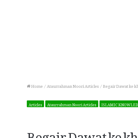
Home
/
Ataurrahman Noori Articles
/
Begair Dawat ke k
Articles
Ataurrahman Noori Articles
ISLAMIC KNOWLE
Begair Dawat ke k