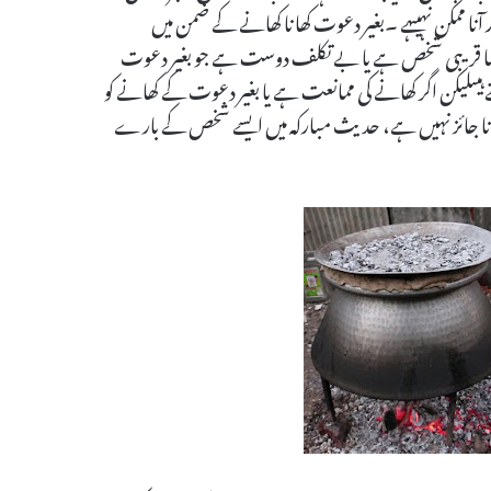
نا ممکن نہیںہے ۔بغیر دعوت کھا نا کھانے کے ضمن میں
ی ایسا قریبی شخص ہے یا بے تکلف دوست ہے جو بغیر دعوت
یںلیکن اگر کھانے کی ممانعت ہے یا بغیر دعوت کے کھانے کو
و کھانا جائز نہیں ہے، حدیث مبارکہ میں ایسے شخص کے بارے