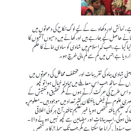
 نمائش اور دکھاوے کے لیے لوگ نکاح کی دعوتوں میں
ے حاصل کیے جارہے ہیں اور کھانے میں دسیوں آئٹموں کا
بنالیا گیا ہے،جب کہ اسلام میں شادی کو سادی بنانے کا حکم
 دیا ہے جس میں کم سے کم مالی خرچ ہو۔
ی شادی بیاہ کی تقریبات اور مختلف محافل کی دعوتوں میں
وں کے ساتھ جب اس معاملے میں تبادلہ خیال ہوا تو کچھ
تہ افراد اس طرح کی حرکت کرتے ہوں گے مگر تحقیق وتفتیش کے
صری علوم کے فیض یافتگان کثیرتعداد میں موجود ہیں۔معلوم یہ
تعلیم یافتہ شخص ہو یا غیر تعلیم تافتہ ،آج ہر کوئی اخلاقی
ھانی ہوگی،اب بیانات اور مضامین سے کچھ نہیں ہونے والا۔
ی جانب مبذول کرایا جا سکتا ہے مگر جب تک سماج کا ہر شخص