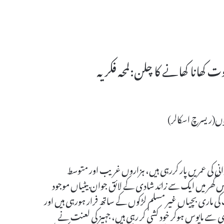
 کھانا کھانے کا چلن:لمحہ فکریہ
ﺅں(ریسرچ اسکالر)
نی کی عمریں پار کررہی ہیں، ہزاروں غریب اور متوسط
گھر میں ایک سے زائد شادی کے لائق جوان بیٹیاں موجود
ی ماری بچیاں غیر مسلم لڑکوں کے ساتھ فرار ہورہی ہیں اور
دی سے مایوس ہوکر خود کشی کر رہی ہیں، جہیز کی لعنت نے