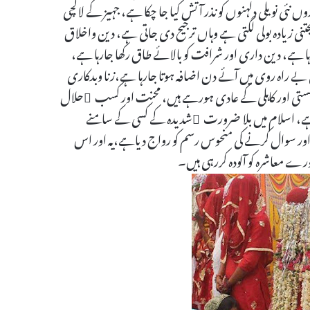
وں نئی نویلی دلہنوں کو نذر آتش کیا جا چکا ہے، جہیز کے لالچی
ی زیادہ بولی لگتی ہے وہاں ترجیح دی جاتی ہے، دین واخلاق
ہا ہے، دین داری اور شرافت کو بالائے طاق رکھا جارہا ہے،
 بے راہ روی میں آئے دن اضافہ ہوتا جارہا ہے،زنا وبدکاری
سستی اور کاہلی کے عادی ہورہے ہیں، محنت اور کسب ِحلال
ہے، اسلام میں بلا ضرورت ِشدیدہ کے کسی کے سامنے
اور سوال کرنے کی منحوس رسم کو رواج دیاہے،یہ اور اس
ورے معاشرہ کو آلودہ کررہی ہیں۔