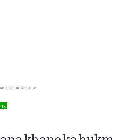
hana khane ka hukm
DGE
hana khane ka hukm