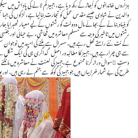
ہزاروں خاندانوں کو اُجاڑ کے رکھ دیا ہے، جہیز کم لانے کی پاداش میں سیکڑ
والدین نے شادی جیسے مقدس عمل کو تجارت بنالیا ہے، لڑکوں کی جہاںجتن
کو بنیاد بنانے کے بجائے مال ودولت کو رشتوں کے لیے معیار ٹھہرایا جار
رشتوں میں تاخیر کی وجہ سے مسلم معاشرہ میں فحاشی، بے حیائی اور جنسی
کے نت نئے راستے کھل رہے ہیں، سسرال سے ملنے کی امید میں نوجوان 
سے جی چرارہے ہیں، جہیز کا مطالبہ در اصل گداگری ہی کی ایک شکل 
دست ِسوال دراز کرنا ممنوع ہے،جہیز کی لعنت نے معاشرہ میں مانگنے 
طرح کی بے شمار خرابیاں ہیں جو جہیز کی کوکھ سے جنم لے رہی ہیں، اور پ