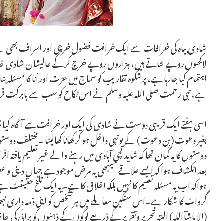
شادی بیاہ کی خرافات سے ایک خرافت فضول خرچی اور اسراف بھی ہے،
لاکھوں روپے لٹاتے ہیں، ہزاروں روپے خرچ کر کے عالیشان شادی خان
اہتمام کیا جارہا ہے، پرشکوہ تقاریب کو سماج میں عزت اور اَنا کا مسئلہ 
ہے، نبی رحمت صلی اللہ علیہ وسلم نے اس نکاح کو سب سے بابرکت قرار
اسی ہفتے ایک قریبی دوست نے شادی کی ایک اور خرافت سے آگاہ کیا یعن
بغیر دعوت (بِن دعوت) کے یونہی داخل ہو کر کھانا کھالینا ۔مختلف دوست
دوستوں کا یہ گمان تھا کہ شاید کچی آبادی میں رہنے والے غیر تعلیم یاف
بعد انکشاف ہوا کہ ایسے علاقے میںبھی یہ مرض موجود ہے جہاں دینی و ع
ہواکہ اب یہ مسئلہ تعلیم کا نہیں بلکہ اخلاق کا ہے۔یہ ایک تلخ حقیقت ہے کہ 
گرواٹ کا شکار ہے۔اس سنگین معاملے میں ہر شخص کو اپنی ذمہ داری نب
(الا ماشآ اللہ) البتہ تحریر وتقریر کے ذریعے لوگوں کے ذہنوں کو برائی ک