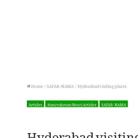
Home
/
SAFAR-NAMA
/
Hyderabad visiting places
Articles
Ataurrahman Noori Articles
SAFAR-NAMA
Hyderabad visiting