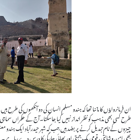
ان فرمانرواﺅں کا ماننا تھا کہ ہندو مسلم انسان کی دو آنکھوں کی طرح ہی
طرح کسی بھی مذہب کو نظر انداز نہیں کیا جاسکتا۔آج کے حکمراں سماجی 
چیزوں کے نام تبدیل کرنے پر بضد ہیں جب کہ شہر حیدرآباد ایک ہندو معش
بھی امن وشانتی، قومی یک جہتی اور بھائی چارگی کا درس دے رہا ہے ۔