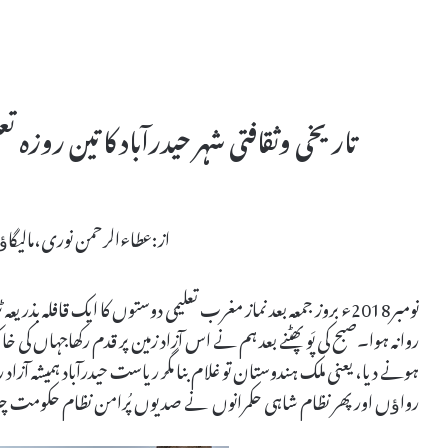
تاریخی وثقافتی شہر حیدرآباد کا تین روزہ تع
از:عطاءالرحمن نوری،مالیگا
روانہ ہوا۔صبح کی پَو پھٹنے بعد ہم نے اس آزاد زمین پر قدم رکھاجہاں کی خ
ہونے دیا، یعنی ملک ہندوستان تو غلام بنا مگر ریاست حیدرآباد ہمیشہ 
رواﺅں اور پھر نظام شاہی حکمرانوں نے صدیوں پُرامن نظام حکومت چل