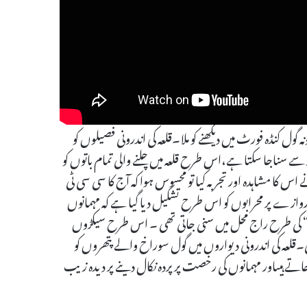
کہاوت مشہور ہے :دیواروں کے بھی کان ہوتے ہیں،مگر اس کا عملی نمونہ گول کنڈہ فورٹ میں دیکھنے کو ملا۔قلعہ کی اندرونی فصیلوں کو
سے سناجا سکتا ہے،اس طرح قلعہ میں چلنے والی تمام باتوں کو
ا مشاہدہ اور تجربہ کیا تو محسوس ہوا کہ آج کا سی سی ٹی
زے پر محرابوں کو اس طرح تشکیل دیا گیا ہے کہ مہمانوں
نڈ“ کی طرح راج محل میں سنی جاتی تھی ۔ اس طرح سیکڑوں
ی۔قلعہ کی اندرونی دیواروں میں گول سوراخ والے پتھروں کو
جاتے ہیںاور مہمانوں کی رخصت پرپردہ نکال دینے پر دیدہ زیب