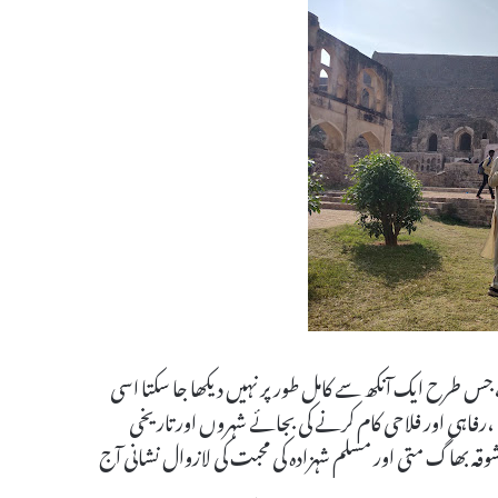
ں،جس طرح ایک آنکھ سے کامل طور پر نہیں دیکھا جا سکتا اسی
،رفاہی اور فلاحی کام کرنے کی بجائے شہروں اور تاریخی
وقہ بھاگ متی اور مسلم شہزادہ کی محبت کی لازوال نشانی آج