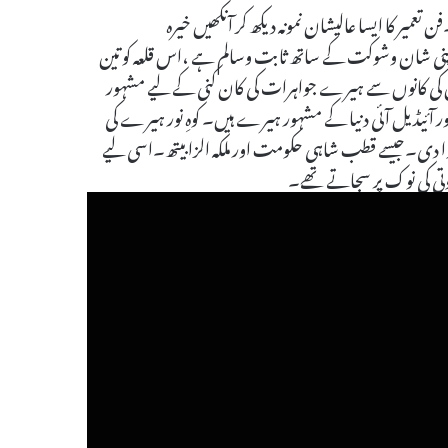
 تعمیر کا ایسا عالیشان نمونہ دیکھ کر آنکھیں خیرہ
 اپنی شان وشوکت کے ساتھ ثابت وسالم ہے ،اس قلعہ کو تین
ہ دنیا بھر میں اس کی کانوں سے ہیرے جواہرات کی کان کنی کے لیے مشہور
ر آئیڈیل آئی دنیا کے مشہور ہیرے ہیں۔ کوہِ نور ہیرے کی
دی۔جیسے قطب شاہی حکومت اور ملکہ الزابیتھ۔اسی لیے
جوتی کی نوک پر سجاتے تھے۔