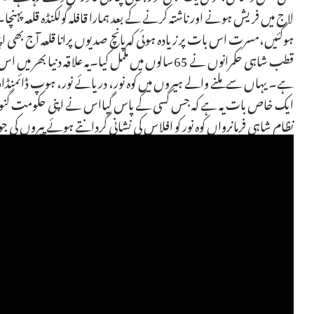
لاج میں فریش ہونے اور ناشتہ کرنے کے بعد ہمارا قافلہ گولکنڈہ قلعہ پہنچا۔فن
ہوگئیں،مسرت اس بات پر زیادہ ہوئی کہ پانچ صدیوں پرانا قلعہ آج بھی
قطب شاہی حکمرانوں نے 65سالوں میں مکمل کیا۔یہ علاق
ہے۔ یہاں سے ملنے والے ہیروں میں کوہ نور، دریائے نور، ہوپ ڈائمنڈاو
ایک خاص بات یہ ہے کہ جس کسی کے پاس گیااس نے اپنی حکومت گنوا 
نظام شاہی فرمانرواں کوہِ نور کو افلاس کی نشانی گردانتے ہوئے پیروں کی 