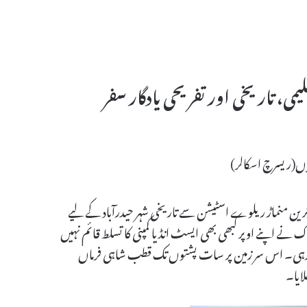
لیمی، تاریخی اور تفریحی یادگار سفر
ﺅں(ریسرچ اسکالر)
نومبر2018ء بروز جمعہ بعد نماز مغرب تعلیمی دوستوں کا ایک قافلہ بذریعہ ٹرین منماڑ ریلوے اسٹیشن سے تاریخی شہر حیدرآباد کے لیے
اک نے اپنے اوپر کبھی بھی ایسٹ انڈیا کمپنی کا تسلط قائم نہیں
آزاد رہی۔ اس سر زمین پر سات پشتوں تک قطب شاہی فرماں
ایا۔