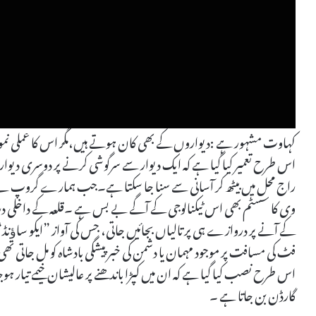
اس طرح تعمیر کیا گیا ہے کہ ایک دیوار سے سرگوشی کرنے پر دوسری دیوار 
راج محل میں بیٹھ کر آسانی سے سنا جا سکتا ہے۔جب ہمارے گروپ نے اس ک
وی کا سسٹم بھی اس ٹیکنالوجی کے آگے بے بس ہے ۔قلعہ کے داخلی دروا
کے آنے پر دروازے ہی پر تالیاں بجائیں جاتی، جس کی آواز ”ایکو ساﺅ
فٹ کی مسافت پر موجود مہمان یا دشمن کی خبر پیشگی بادشاہ کو مل جاتی تھ
اس طرح نصب کیا گیا ہے کہ ان میں کپڑا باندھنے پر عالیشان خیمے تیار ہو
گارڈن بن جاتا ہے ۔