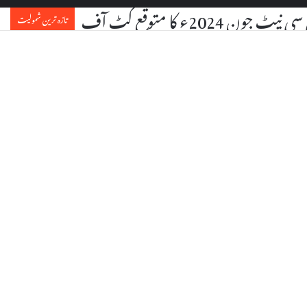
Order ATAAY-E-URDU Book b
تازہ ترین شمولیت