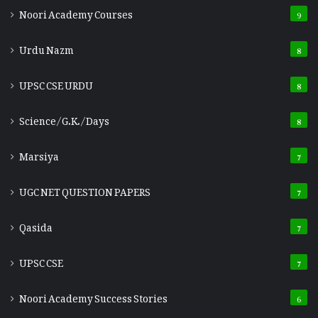
Noori Academy Courses
9
Urdu Nazm
8
UPSC CSE URDU
8
Science/G.K./Days
8
Marsiya
7
UGC NET QUESTION PAPERS
7
Qasida
7
UPSC CSE
7
Noori Academy Success Stories
6