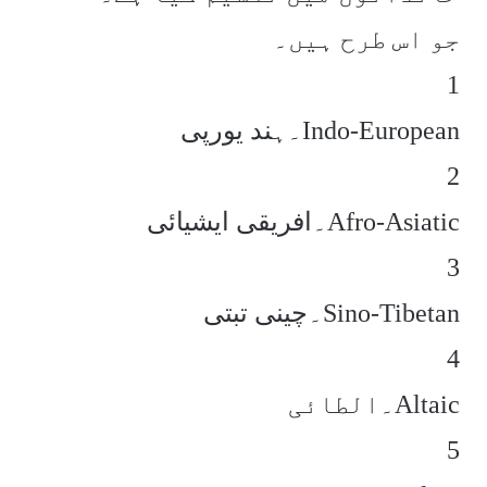
جو اس طرح ہیں۔
1
۔ہند یورپیIndo-European
2
۔افریقی ایشیائیAfro-Asiatic
3
۔چینی تبتیSino-Tibetan
4
۔الطائیAltaic
5