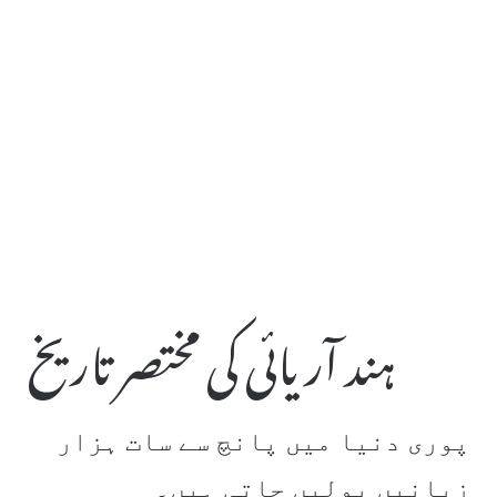
ہند آریائی کی مختصر تاریخ
پوری دنیا میں پانچ سے سات ہزار
زبانیں بولیں جاتی ہیں۔