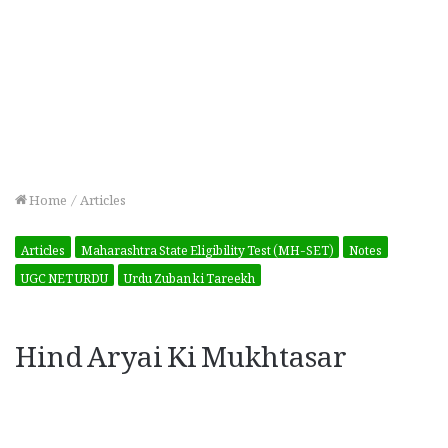
Home
/
Articles
Articles
Maharashtra State Eligibility Test (MH-SET)
Notes
UGC NET URDU
Urdu Zuban ki Tareekh
Hind Aryai Ki Mukhtasar