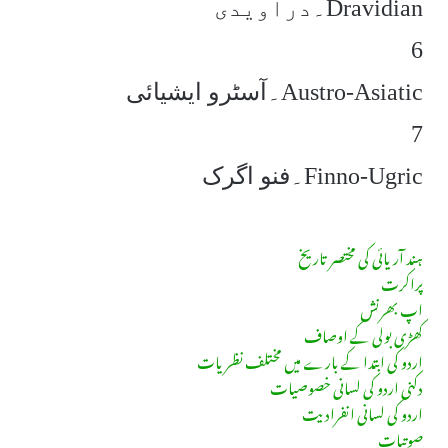
۔دراویدیDravidian
6
۔آسٹرو ایشیائیAustro-Asiatic
7
۔فنو اگرکFinno-Ugric
ہند آریائی کی مختصر تاریخ
پراکرت
اپ بھرنش
کھڑی بولی کے اوصاف
اردو کی ابتدا کے بارے میں مختلف نظریات
دکنی اردو کی لسانی خصوصیات
اردو کی لسانی انفرادیت
صوتیات