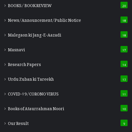
BOOKS/ BOOK REVIEW
20
News/Announcement/Public Notice
18
Malegaon ki Jang-E-Aazadi
18
Masnavi
17
Research Papers
14
Urdu Zuban ki Tareekh
13
COVID-19/CORONO VIRUS
11
Books of Ataurrahman Noori
10
Our Result
9