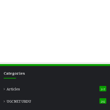
Categories
Articles
317
UGC NET URDU
202