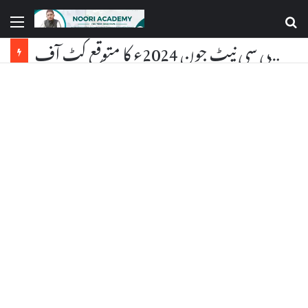
Order ATAAY-E-URDU Book by Dr. Ataurrahman Noori