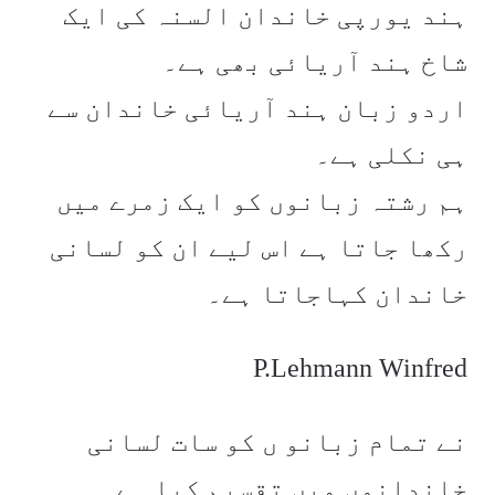
ہند یورپی خاندان السنہ کی ایک
شاخ ہند آریائی بھی ہے۔
اردو زبان ہند آریائی خاندان سے
ہی نکلی ہے۔
ہم رشتہ زبانوں کو ایک زمرے میں
رکھا جاتا ہے اس لیے ان کو لسانی
خاندان کہاجاتا ہے۔
P.Lehmann Winfred
نے تمام زبانو ں کو سات لسانی
خاندانوں میں تقسیم کیا ہے۔