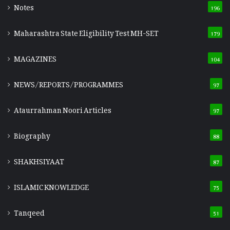
Notes
196
Maharashtra State Eligibility Test
MH-SET
179
MAGAZINES
104
NEWS/REPORTS/PROGRAMMES
97
Ataurrahman Noori Articles
97
Biography
88
SHAKHSIYAAT
87
ISLAMIC KNOWLEDGE
75
Tanqeed
51