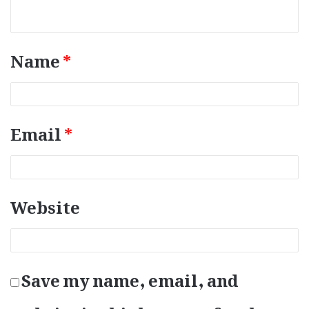
n
t
*
Name
*
Email
*
Website
Save my name, email, and