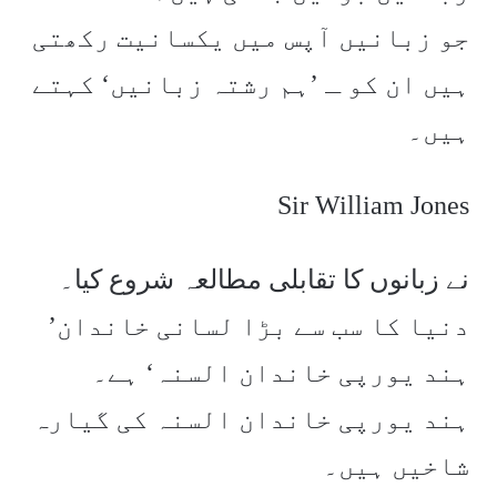
جو زبانیں آپس میں یکسانیت رکھتی
ہیں ان کو ـ ’ہم رشتہ زبانیں‘ کہتے
ہیں۔
Sir William Jones
نے زبانوں کا تقابلی مطالعہ شروع کیا۔
دنیا کا سب سے بڑا لسانی خاندان’
ہند یورپی خاندان السنہ‘ ہے۔
ہند یورپی خاندان السنہ کی گیارہ
شاخیں ہیں۔