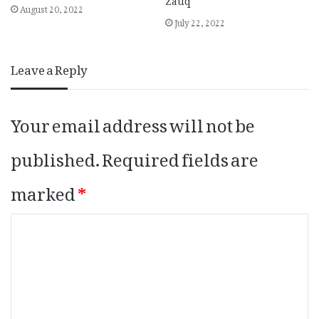
August 20, 2022
July 22, 2022
Leave a Reply
Your email address will not be
published.
Required fields are
marked
*
C
o
m
m
e