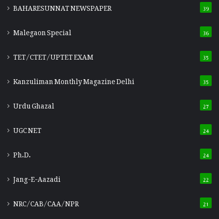
BAHARESUNNAT NEWSPAPER
39
Malegaon Special
36
TET/CTET/UPTET EXAM
35
Kanzuliman Monthly Magazine Delhi
35
Urdu Ghazal
27
UGC NET
24
Ph.D.
24
Jang-E-Aazadi
22
NRC/CAB/CAA/NPR
21