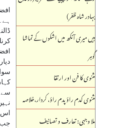
افضل
بہادر شاہ ظفر)
ہے۔ 
ڈالن
ہیں میری آنکھ میں اشکوں کے تماشا
کرنا
گوہر
افضل
دیار
سوال
مثنوی کا فن اور ارتقا
کہاں
سے ع
مثنوی کدم راؤ پدم راؤ، کردار،خلاصہ
نہیں
اس ک
ملا وجہی: تعارف و تصانیف
جب ب