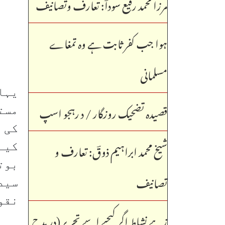
مرزا محمد رفیع سوداؔ: تعارف وتصانیف
ہوا جب کفر ثابت ہے وہ تمغاے
مسلمانی
یہا
قصیدہ تضحیک روزگار / د رہجو اسپ
مست
کی 
شیخ محمد ابراہیم ذوقؔ: تعارف و
کیے
بوت
تصانیف
سید
نقو
زہے نشاط اگر کیجیے اسے تحریر (در مدح