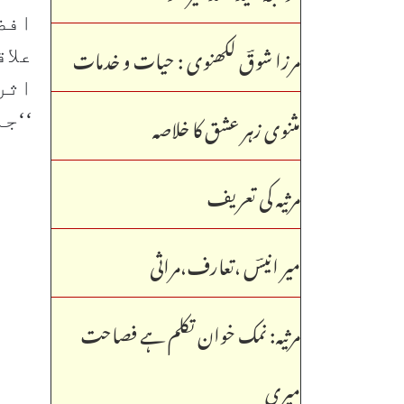
مرزا شوقؔ لکھنوی : حیات و خدمات
علا
اثر
مثنوی زہر عشق کا خلاصہ
جاتے ہیں۔‘‘
مرثیہ کی تعریف
میر انیسؔ ،تعارف،مراثی
مرثیہ: نمک خوان تکلم ہے فصاحت
میری