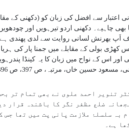
 بھی چاہیے۔ دکھنی اردو تیرہویں اور چودھوی
 اَپ بھرنش لسانی روایت سے لدی پھندی ہ
 کھڑی بولی کے مقابلے میں جمنا پار کی ہریانی
 اور اس کے نواح میں زبان کا یہ کینڈا پندر
، مسعود حسین خاں، مرتبہ، ص 397، ص 396)
ٹر تنویر احمد علوی نے بھی تمام تر بحث
جھانہ ضلع مظفر نگر کا باشندہ قرار دیا
 بہ سلسلۂ ملازمت پانی پت میں تھا جس 