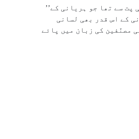
’’افضل کا تعلق والہ کی شہادت کے مطابق پانی پت سے تھا جو ہریانی کے
ی کے اس قدر بھی لسانی
 مصنّفین کی زبان میں پائے