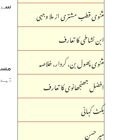
سے 
مثنوی قطب مشتری از ملا وجہی
ابن نشاطی کا تعارف
مثنوی پھول بن، کردار، خلاصہ
مسعو
ہے۔ ان کا یہ اقتباس دیکھیے:
افضل جھنجھانوی کا تعارف
بکٹ کہانی
میر حسن