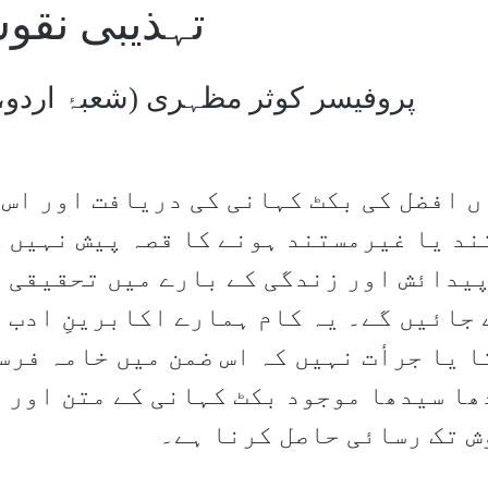
تہذیبی نقو
پروفیسر کوثر مظہری (شعبۂ اردو، 
ں افضل کی بکٹ کہانی کی دریافت اور اس 
ند یا غیرمستند ہونے کا قصہ پیش نہیں ک
پیدائش اور زندگی کے بارے میں تحقیقی اق
 جائیں گے۔ یہ کام ہمارے اکابرینِ ادب 
ا یا جرأت نہیں کہ اس ضمن میں خامہ فر
ھا سیدھا موجود بکٹ کہانی کے متن اور 
ش تک رسائی حاصل کرنا ہے۔