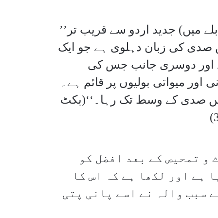
’’لسانی اعتبار سے افضل کی زبان کو (دکھنی کے مقابلے میں) جدید اردو سے قریب تر
ں صدی کی زبان دہلوی ہے جو ایک
ے اور دوسری جانب جس کی
 اور میواتی بولیوں پر قائم ہے۔
ہویں صدی کے وسط تک رہا۔‘‘(بکٹ
 و تمحیص کے بعد افضل کو
 ہے اور لکھا ہے کہ اس کا
کے سبب والہ نے اسے پانی پتی