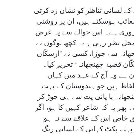
ے لسانی تناظر کو نشان زد کرتی
عائب ہوسکتے ہیں، ان پر روشنی
 ضروری ہے۔ اس حوالے سے یہ عرض
محل نظر رہی ہے۔ کچھ لوگوں نے
جھانہ سے جوڑا، کسی نے ’ازسکّان
ن قصبۂ جھنجھانہ‘ تحریر کیا۔
 ہے وہ آج کے عہد میں کہاں
الفاظ ہیں جو ہندوستان کے بہت
ھانہ یا پانی پت سے ہی جوڑ کر
 پھر یہ کہ شاعر کہیں کا ہو، اگر
ق خاص اس کے علاقے سے نہ ہو
ہلے بکٹ کہانی کے لسانی رنگ