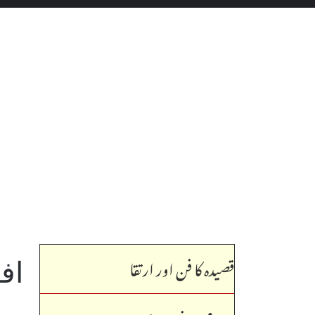
قصیدہ کا فن اور ارتقا
اف