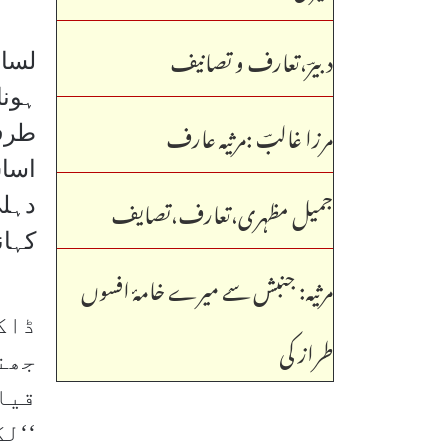
دبیرؔ،تعارف و تصانیف
ہونا
مرزا غالبؔ ـ:مرثیہ عارف
طرف
اساس
جمیل مظہری،تعارف،تصایف
دہلی
کہانی
مرثیہ: جنبش سے میرے خامۂ افسوں
ڈاک
طراز کی
جھن
قیام
لکھا ہے۔‘‘