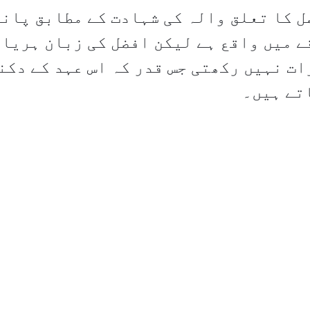
قے میں واقع ہے لیکن افضل کی زبان ہریان
ات نہیں رکھتی جس قدر کہ اس عہد کے دکنی