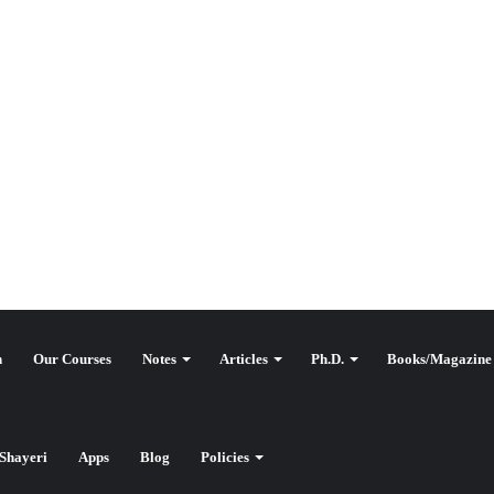
n
Our Courses
Notes
Articles
Ph.D.
Books/Magazine
یو جی سی ن
Shayeri
Apps
Blog
Policies