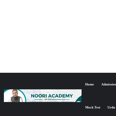
Home
Admissio
یٹ جون 2024ء کا متوقع کٹ آف
تازہ ترین شمولیت
Mock Test
Urdu 