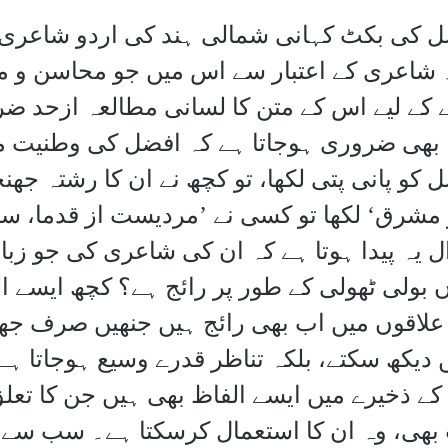
 کی بکٹ کہانی شمالی ہند کی اردو شاعری ک
شاعری کے اعتبار سے اس میں جو محاسن و م
ے کے لیے اس کے متن کا لسانی مطالعہ ازحد
 بھی ضروری ہوجاتا ہے کہ افضل کی وطنیت 
 کو پانی پتی لکھا، تو کچھ نے ان کا رشتہ جھن
 مشرق‘ لکھا تو کسی نے ’مردیست از قدما، سکّا
 یہ پیدا ہوتا ہے کہ ان کی شاعری کی جو زبان
 بولی ٹھولی کے طور پر رائج ہے؟ کچھ ایسے 
لاقوں میں اب بھی رائج ہیں جنھیں صرف جھنج
 دیکھ سکتے، بلکہ تناظر قدرے وسیع ہوجاتا ہے۔
ے ذخیرے میں ایسے الفاظ بھی ہیں جن کا تعل
ھی، وہ ان کا استعمال کرسکتا ہے۔ سب سے پ