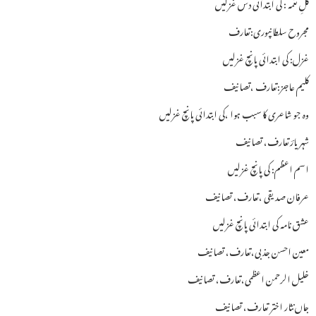
گلِ نغمہ : کی ابتدائی دس غزلیں
مجروح سلطانپوری:تعارف
غزل: کی ابتدائی پانچ غزلیں
کلیم عاجز:تعارف ،تصانیف
وہ جو شاعری کا سبب ہوا ،کی ابتدائی پانچ غزلیں
شہر یارؔتعارف، تصانیف
اسم اعظم: کی پانچ غزلیں
عرفان صدیقی ،تعارف، تصانیف
عشق نامہ کی ابتدائی پانچ غزلیں
معین احسن جذبی،تعارف، تصانیف
خلیل الرحمن اعظمی،تعارف، تصانیف
جاں نثار اختر تعارف، تصانیف