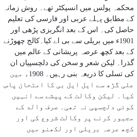
محکمہ پولس میں انسپکٹر تھے۔ روش زمانہ
کے مطابق پہلے عربی اور فارسی کی تعلیم
حاصل کی۔ اس کے بعد انگریزی پڑھی اور
1901ء میں بریلی سے بی اے کیا۔کالج چھوڑنے
کے بعد کچھ عرصہ پریشانی کے عالم میں
گذرا۔ لیکن شعر و سخن کی دلچسپیاں ان
کی تسلی کا ذریعہ بنی رہیں۔ 1908ء میں
علی گڑھ سے ایل ایل بی کا امتحان پاس
کیا۔ لیکن وکالت کے پیشے سے انہیں
کوئی دلچسپی نہ تھی۔ صرف والد کے
مجبور کرنے پر وکالت شروع کی اور
کچھ عرصہ بریلی اور لکھنو میں