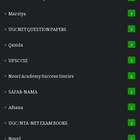
Marsiya
7
UGC NET QUESTION PAPERS
7
Qasida
7
UPSC CSE
7
Noori Academy Success Stories
6
SAFAR-NAMA
3
Afsana
2
UGC/NTA-NET EXAM BOOKS
2
Novel
2