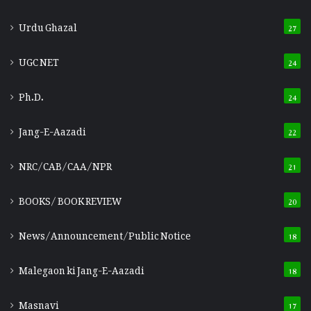
Urdu Ghazal
27
UGC NET
24
Ph.D.
24
Jang-E-Aazadi
22
NRC/CAB/CAA/NPR
21
BOOKS/ BOOK REVIEW
20
News/Announcement/Public Notice
18
Malegaon ki Jang-E-Aazadi
18
Masnavi
17