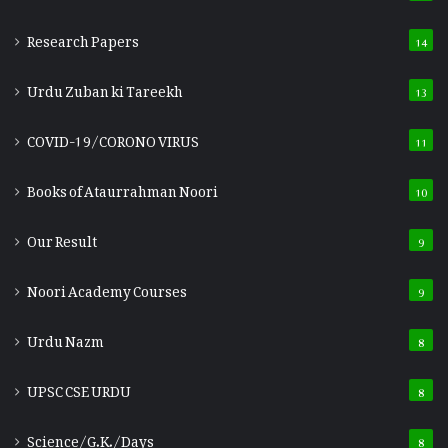
Research Papers
14
Urdu Zuban ki Tareekh
13
COVID-19/CORONO VIRUS
11
Books of Ataurrahman Noori
10
Our Result
9
Noori Academy Courses
9
Urdu Nazm
8
UPSC CSE URDU
8
Science/G.K./Days
8