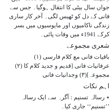
جواں سال بیٹی کا انتقال ہوگیا۔ جس سے
فانی کے دل کو ٹھیس لگی۔ آخر کار ساری
زندگی ناکامیوں اور مایوسیوں میں بسر
کرکے 1941ء میں وفات پائی۔
شعری مجموعے
(۱) باقیات فانی مع کلام فارسی
(۲) عرفانیات فانی [قدیم و جدید کلام کا
مجموعہ](۳) وجدانیات فانی
اہم نکات
٭ رسالہ تسنیم : آگرہ سے ایک رسالہ
’’تسنیم‘‘ جاری کیا۔