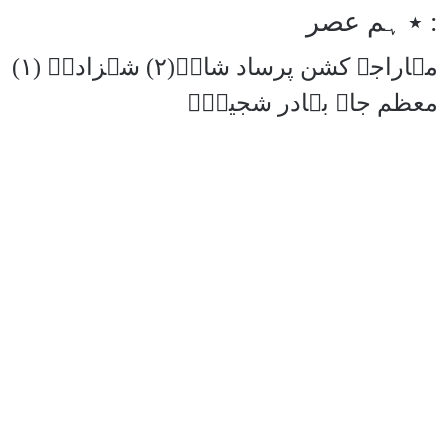
٭ ہم عصر :
(۱) مہاراجہ کشن پرساد شادؔ(۲) شہزادۂ
معظم جاہ بہادر شجیعؔ۔