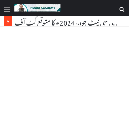
یو جی سی نیٹ جون 2024ء کا متوقع کٹ آف