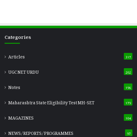
Categories
Articles
317
UGC NET URDU
202
Notes
196
Maharashtra State Eligibility Test
MH-SET
179
MAGAZINES
104
NEWS/REPORTS/PROGRAMMES
97