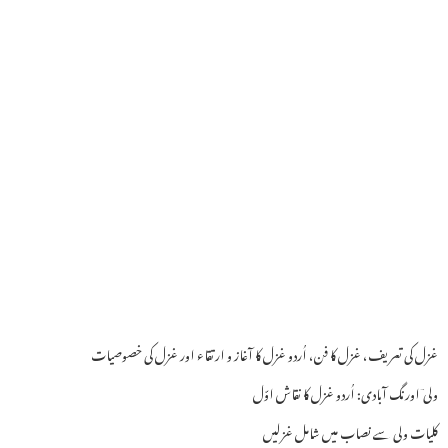
غزل کی تعریف، غزل کا فن، اُردو غزل کا آغاز و ارتقاء اور غزل کی خصوصیات
ولی ؔاورنگ آبادی: اُردو غزل کا نقاش اوّل
کلیات ولی سے نصاب میں شامل غزلیں