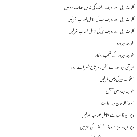
کلیات ولی سے ردیف الف کی شامل نصاب غزلیں
کلیات ولی سے ردیف ب کی شامل نصاب غزلیں
کلیات ولی سے ردیف ی کی شامل نصاب غزلیں
خواجہ میر درد
خواجہ میر در کے منتخب اشعار
میرتقی میرؔ: خدائے سخن، سر تاج شعرائے اُردو
انتخاب میرؔ کی بیس غزلیں
خواجہ حیدر علی آتش
اسد اللہ خان مرزا غالبؔ
دیوان غالب سے شامل نصاب غزلیں
دیوا ن غالبؔ: ردیف’ الف‘ کی غزلیں