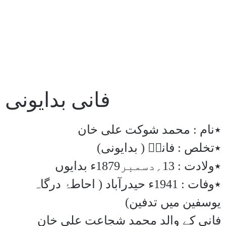
فانی بدایونی
٭نام : محمد شوکت علی خان
٭تخلص : فانیؔ ( بدایونی)
٭ولادت : 13؍دسمبر1879ء بدایوں
٭وفات : 1941ء حیدرآباد ( احاطۂ درگاہ
یوسفین میں تدفین)
فانی کے والد محمد شجاعت علی خان