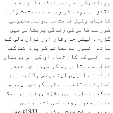
پریکٹس کرتے رہے۔ لیکن قانون سے
لگاؤ نہ ہونے کی وجہ سے بحیثیت وکیل
کامیاب وکیل ثابت نہ ہوئے۔مجموعی
طور سے فانی کی زندگی پریشانی میں
گزری۔ لیکن جس وقار اور فراخ دلی کے
ساتھ انہوں نے مصائب کو برداشت کیا
وہ انہی کا کام تھا۔ ان کی اس پریشان
حالی سے متاثر ہو کر مہاراجہ حیدر
آباد نے انہیں اپنے پاس بلا لیا اور
اسٹیٹ سے تنخواہ مقرر کر دی۔ پھر وہ
محکمہ تعلیم میں ملازم ہوئے اور ہیڈ
ماسٹرمقرر ہوئے اسی اثناء میں
رفیقہ حیات فوت ہوگئیں۔ 1933ء میں