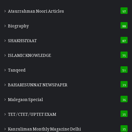
Ataurrahman Noori Articles
97
Biography
88
SHAKHSIYAAT
87
ISLAMIC KNOWLEDGE
75
Tanqeed
51
BAHARESUNNAT NEWSPAPER
39
Malegaon Special
36
TET/CTET/UPTET EXAM
35
Kanzuliman Monthly Magazine Delhi
35