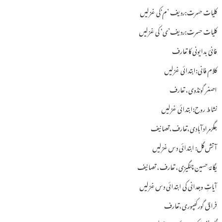
کلیات حسرت:ردیف ’م‘کی غزلیں
کلیات حسرت:ردیف’ی‘ کی غزلیں
فانیؔ بدایونی کا تعارف
کلام فانی:ابتدائی غزلیں
اصغر گونڈوی، تعارف
نشاط روح:ابتدائی غزلیں
جگرؔمرادآبادی،تعارف،تصانیف
آتش گل: ابتدائی دس غزلیں
یگانہؔ حسین چنگیزی، تعارف، تصانیف
آیاتِ وجدانی کی ابتدائی دس غزلیں
فراقؔ گورکھپوری،تعارف