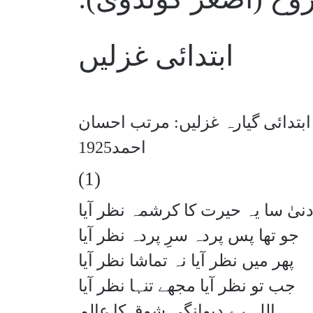
ابتدائی غزلیں
بتدائی گیارہ غزلیں: مرتب احسان
احمد1925
(1)
دنیٰ سا یہ حیرت کا کرشمہ نظر آیا
جو تھا پس پردہ سرِ پردہ نظر آیا
پھر میں نظر آیا نہ تماشا نظر آیا
جب تو نظر آیا مجھے تنہا نظر آیا
اللہ رے دیوانگیِ شوق کا عالم