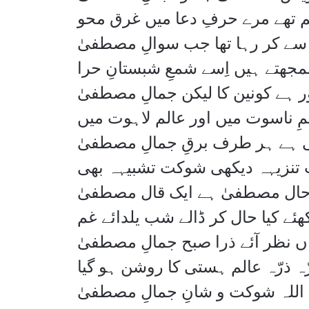
م تھے مرے حرفِ دعا میں غرق محو
سے کر رہا تھا جب سوالِ مصطفیٰ
ھتے ہیں اِسے شمعِ شبستانِ حرا
ر ہے کونین کا لیکن جمالِ مصطفیٰ
مِ ناسوت میں اور عالم لاہوت میں
 ہے ہر طرف برقِ جمالِ مصطفیٰ
نزیہہ دیکھی شوکت تشبیہہ بھی
حال مصطفیٰ ہے ایک قال مصطفیٰ
ھئے کیا حال کر ڈالے شب یلدائے غم
ں نظر آئے ذرا صبح جمالِ مصطفیٰ
ّہ ذرّہ عالم ہستی کا روشن ہو گیا
 اللہ شوکت و شانِ جمالِ مصطفیٰ