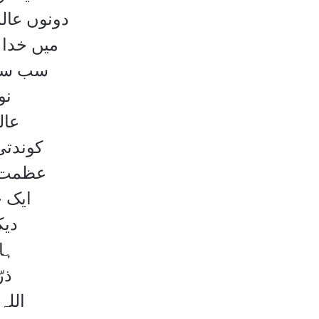
دونوں عال
میں خدا 
سب سمج
نو
عال
کوندتی
عظمت ت
ایک 
دیک
ہا
ذر
اللہ