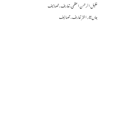
خلیل الرحمن اعظمی،تعارف، تصانیف
جاں نثار اختر تعارف، تصانیف