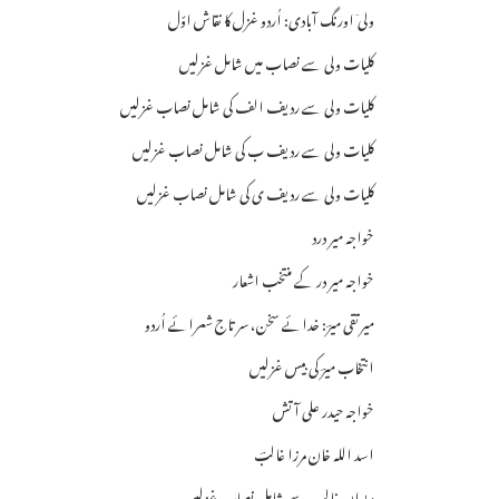
ولی ؔاورنگ آبادی: اُردو غزل کا نقاش اوّل
کلیات ولی سے نصاب میں شامل غزلیں
کلیات ولی سے ردیف الف کی شامل نصاب غزلیں
کلیات ولی سے ردیف ب کی شامل نصاب غزلیں
کلیات ولی سے ردیف ی کی شامل نصاب غزلیں
خواجہ میر درد
خواجہ میر در کے منتخب اشعار
میرتقی میرؔ: خدائے سخن، سر تاج شعرائے اُردو
انتخاب میرؔ کی بیس غزلیں
خواجہ حیدر علی آتش
اسد اللہ خان مرزا غالبؔ
دیوان غالب سے شامل نصاب غزلیں