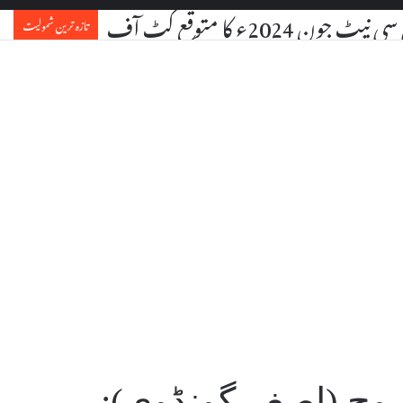
یٹ جون 2024ء کا متوقع کٹ آف
تازہ ترین شمولیت
وح (اصغر گونڈوی):