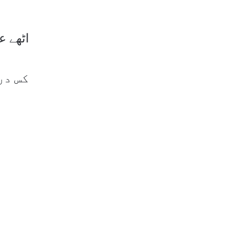
اٹھے 
کس در