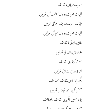
حسرت موہانی کا تعارف
کلیات حسرت:ردیف’ الف‘ کی غزلیں
کلیات حسرت:ردیف ’م‘کی غزلیں
کلیات حسرت:ردیف’ی‘ کی غزلیں
فانیؔ بدایونی کا تعارف
کلام فانی:ابتدائی غزلیں
اصغر گونڈوی، تعارف
نشاط روح:ابتدائی غزلیں
جگرؔمرادآبادی،تعارف،تصانیف
آتش گل: ابتدائی دس غزلیں
یگانہؔ حسین چنگیزی، تعارف، تصانیف
آیاتِ وجدانی کی ابتدائی دس غزلیں