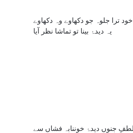
ود ترا جلوہ جو دکھاوے وہ دکھاوے
یہ دیدۂ بینا تو تماشا نظر آیا
لطفِ جنوں دیدۂ خوننابہ فشاں سے