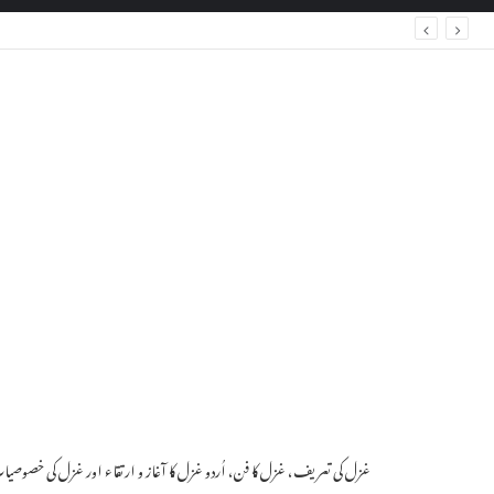
غزل کی تعریف، غزل کا فن، اُردو غزل کا آغاز و ارتقاء اور غزل کی خصوصی