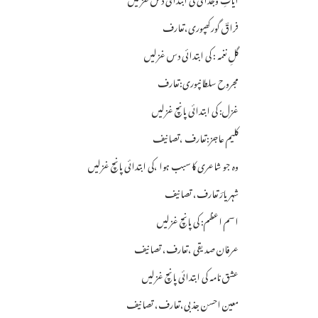
فراقؔ گورکھپوری،تعارف
گلِ نغمہ : کی ابتدائی دس غزلیں
مجروح سلطانپوری:تعارف
غزل: کی ابتدائی پانچ غزلیں
کلیم عاجز:تعارف ،تصانیف
وہ جو شاعری کا سبب ہوا ،کی ابتدائی پانچ غزلیں
شہر یارؔتعارف، تصانیف
اسم اعظم: کی پانچ غزلیں
عرفان صدیقی ،تعارف، تصانیف
عشق نامہ کی ابتدائی پانچ غزلیں
معین احسن جذبی،تعارف، تصانیف