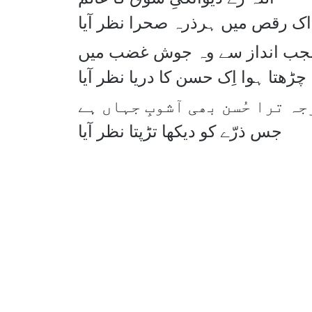
اک رقص میں ہرذرہ صحرا نظر آیا
عجب انداز سے وہ جوش غضب میں
چڑھتا ہوا اِک حسن کا دریا نظر آیا
جہ ترا حُسن بھی آشوبِ جہاں ہے
جس ذرّے کو دیکھا تڑپتا نظر آیا