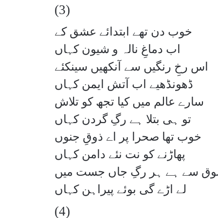
(3)
خوب دن تھے ابتدائے عشق کے
اب دماغِ نالہ و شیون کہاں
اس رخِ رنگیں سے آنکھیں سینکئے
ڈھونڈھیے اب آتش ایمن کہاں
سارے عالم میں کیا تجھ کو تلاش
تو ہی بتلا ہے رگِ گردن کہاں
خوب تھا صحرا پر اے ذوقِ جنوں
پھاڑنے کو نت نئے دامن کہاں
ق سے ہے ہر رگِ جاں جست میں
لے اڑے گی بوئے پیراہن کہاں
(4)