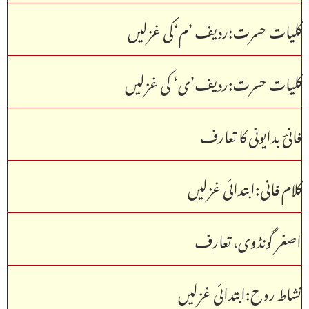
کلیات حسرت:ردیف ’م‘کی غزلیں
کلیات حسرت:ردیف’ی‘ کی غزلیں
فانیؔ بدایونی کا تعارف
کلام فانی:ابتدائی غزلیں
اصغر گونڈوی، تعارف
نشاط روح:ابتدائی غزلیں