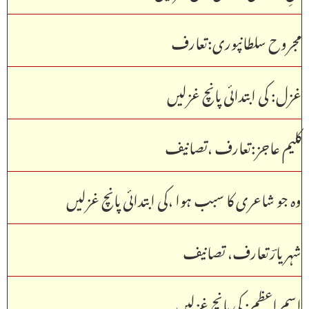
مجروح سلطانپوری:تعارف
غزل: کی ابتدائی پانچ غزلیں
کلیم عاجز:تعارف ،تصانیف
وہ جو شاعری کا سبب ہوا ،کی ابتدائی پانچ غزلیں
شہر یارؔتعارف، تصانیف
اسم اعظم: کی پانچ غزلیں