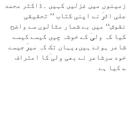
زمینوں میں غزلیں کہیں ۔ڈاکٹر محمد
علی اثرؔ نے اپنی کتاب ’’ تحقیقی
نقوش‘‘ میں بے شمار مثالوں سے واضح
کیا کہ ولیؔ کے خوشہ چیں کیسے کیسے
شاعر ہوئے ہیں،یہاں تک کہ میرؔ جیسے
خود سرشاعر نے بھی ولی ؔکا اعتراف
کیا ہے ؎