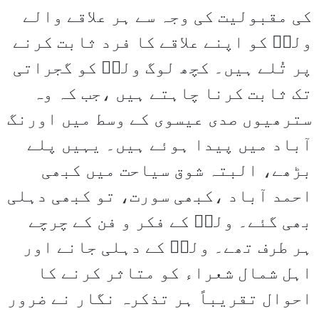
کی مقبولیت کی وجہ سے ہر علاقے والے
ولیؔ کو اپنے علاقے کا فرد ثابت کرنے
پر تُلے ہیں۔ کچھ لوگ ولیؔ کو گجراتی
تک ثابت کرنا چاہتے ہیں ،جب کہ وہ
سترھیوں صدی عیسوی کے وسط میں اورنگ
آباد میں پیدا ہوئے ہیں۔ یہیں پلے
بڑھے، البتہ شوق سیاحت میں کبھی
احمد آباد ،کبھی سورت، تو کبھی دہلی
بھی گئے۔ ولیؔ کے فکر و فن کے چرچے
ہر طرف تھے۔ ولیؔ کے دہلی جانے اور
اہل شمال شعراء کو متاثر کرنے کا
احوال تقریباً ہر تذکرہ نگار نے ضرور