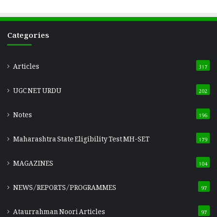
Categories
Articles
317
UGC NET URDU
202
Notes
196
Maharashtra State Eligibility Test
MH-SET
179
MAGAZINES
104
NEWS/REPORTS/PROGRAMMES
97
Ataurrahman Noori Articles
97