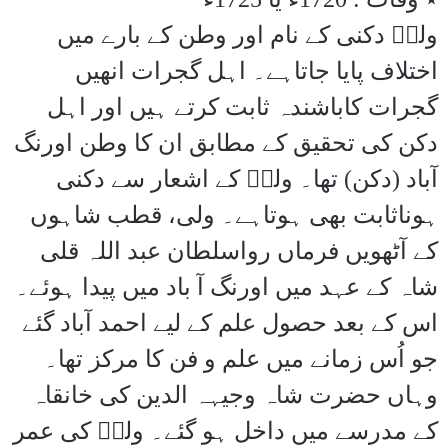
ولیؔ دکنی کے نام اور وطن کے بارے میں
اختلاف پایا جاتاہے۔ اہل گجرات انھیں
گجرات کاباشندہ ثابت کرتے ہیں اور اہل
دکن کی تحقیق کے مطابق ان کا وطن اورنگ
آباد (دکن) تھا۔ ولیؔ کے اشعار سے دکنی
ہوناثابت بھی ہوتاہے۔ ولی، قطب شاہوں
کے آٹھویں فرماں رواسلطان عبد اللہ قلی
شاہ کے عہد میں اورنگ آ باد میں پیدا ہوئے۔
اس کے بعد حصول علم کے لیے احمد آباد گئے
جو اُس زمانے میں علم و فن کا مرکز تھا۔
وہاں حضرت شاہ وجیہہ الدین کی خانقاہ
کے مدرسے میں داخل ہو گئے۔ ولیؔ کی عمر