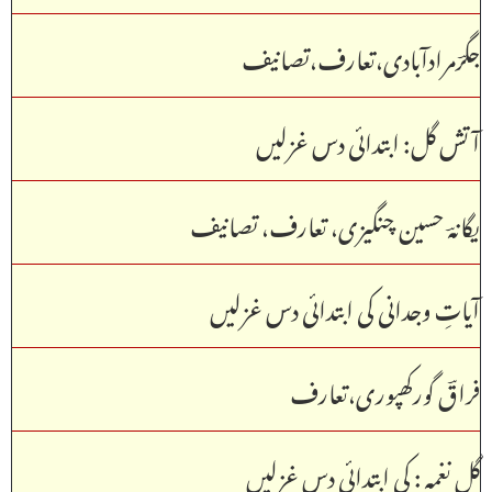
جگرؔمرادآبادی،تعارف،تصانیف
آتش گل: ابتدائی دس غزلیں
یگانہؔ حسین چنگیزی، تعارف، تصانیف
آیاتِ وجدانی کی ابتدائی دس غزلیں
فراقؔ گورکھپوری،تعارف
گلِ نغمہ : کی ابتدائی دس غزلیں