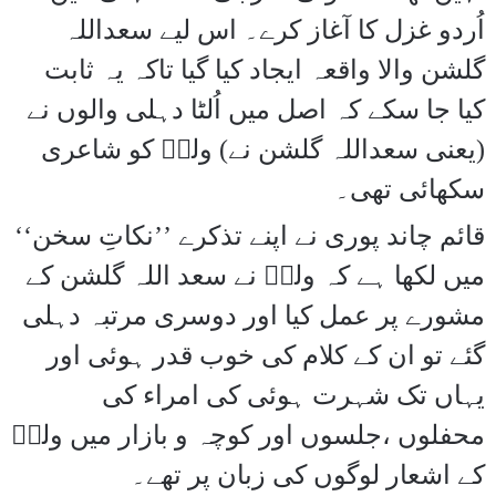
اُردو غزل کا آغاز کرے۔ اس لیے سعداللہ
گلشن والا واقعہ ایجاد کیا گیا تاکہ یہ ثابت
کیا جا سکے کہ اصل میں اُلٹا دہلی والوں نے
(یعنی سعداللہ گلشن نے) ولیؔ کو شاعری
سکھائی تھی۔
قائم چاند پوری نے اپنے تذکرے ’’نکاتِ سخن‘‘
میں لکھا ہے کہ ولیؔ نے سعد اللہ گلشن کے
مشورے پر عمل کیا اور دوسری مرتبہ دہلی
گئے تو ان کے کلام کی خوب قدر ہوئی اور
یہاں تک شہرت ہوئی کی امراء کی
محفلوں ،جلسوں اور کوچہ و بازار میں ولیؔ
کے اشعار لوگوں کی زبان پر تھے۔