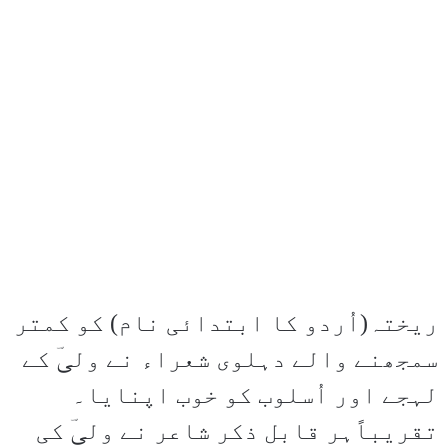
ریختہ(اُردو کا ابتدائی نام) کو کمتر
سمجھنے والے دہلوی شعراء نے ولیؔ کے
لہجے اور اُسلوب کو خوب اپنایا۔
تقریباًہر قابل ذکر شاعر نے ولیؔ کی