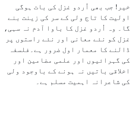
خیر! جب بھی اُردو غزل کی بات ہوگی
اولیت کا تاج ولی کے سر کی زینت بنے
گا۔ وہ اُردو غزل کا باوا آدم نہ سہی،
غزل کو نئے معانی اور نئے راستوں پر
ڈالنے کا معمار اول ضرور ہے۔فلسفہ
کی گہرائیوں اور علمی مضامین اور
اخلاقی باتیں نہ ہونے کے باوجود ولی
کی شاعرانہ اہمیت مسلم ہے۔