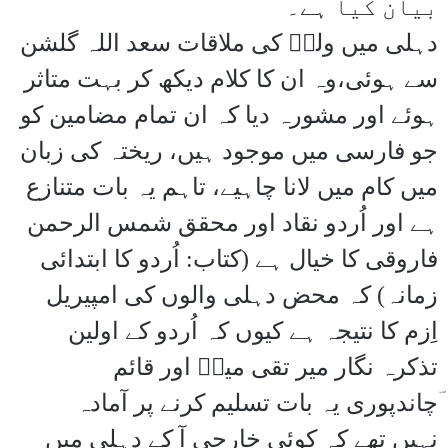
بیان کیا ہے۔
دہلی میں ولیؔ کی ملاقات سعد اللہ گلشن
سے ہوئی،وہ ان کا کلام دیکھ کر بہت متاثر
ہوئے اور مشورہ دیا کہ ان تمام مضامین کو
جو فارسی میں موجود ہیں، ریختہ کی زبان
میں کام میں لانا چاہیے، تاہم یہ بات متنازع
ہے اور اُردو نقاد اور محقق شمس الرحمن
فاروقی کا خیال ہے (کتاب: اُردو کا ابتدائی
زمانہ) کہ محض دہلی والوں کی امپیریل
اِزم کا نتیجہ ہے کیوں کہ اُردو کے اولین
تذکرہ نگار میر تقی میرؔ اور قائم
ؔچاندپوری یہ بات تسلیم کرنے پر آمادہ
نہیں تھے کہ کوئی خارجی آ کے دہلی میں