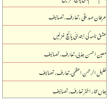
عرفان صدیقی ،تعارف، تصانیف
عشق نامہ کی ابتدائی پانچ غزلیں
معین احسن جذبی،تعارف، تصانیف
خلیل الرحمن اعظمی،تعارف، تصانیف
جاں نثار اختر تعارف، تصانیف