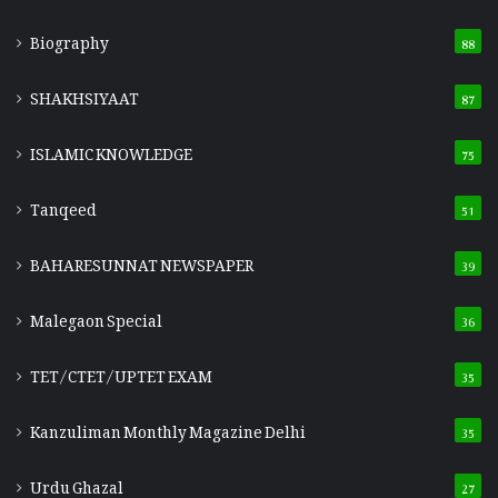
Biography
88
SHAKHSIYAAT
87
ISLAMIC KNOWLEDGE
75
Tanqeed
51
BAHARESUNNAT NEWSPAPER
39
Malegaon Special
36
TET/CTET/UPTET EXAM
35
Kanzuliman Monthly Magazine Delhi
35
Urdu Ghazal
27