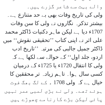
والے بہت سے شاعر گزرے ہیں۔
ولی کی تاریخ وفات بھی بے حد متنازع ہے۔
بیشتر تذکرہ نگاروں نے ولی کا سن وفات
1707ء دیا ہے لیکن ماہر دکنیات ڈاکٹر محمد
علی اثر نے اپنی کتاب ’’تحقیقی نقوش‘‘ میں
ڈاکٹر جمیل جالبی کی مرتبہ ’’تاریخ ادب
اردو، جلد اول‘‘ کے حوالے سے لکھا ہے کہ
ولی کا انتقال 1720ء یا 1725ء کے درمیان
کسی سال ہوا۔ تاہم زیادہ تر محققین کا
خیال ہے کہ ولی 1708 ء کے لگ بھگ فوت
ہوئے تھے۔ ولی نے بڑی لمبی عمر نہیں
پائی لیکن بڑے کارنامے چھوڑے ہیں