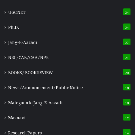
UGC NET
24
Ph.D.
24
Jang-E-Aazadi
22
NRC/CAB/CAA/NPR
21
BOOKS/ BOOK REVIEW
20
News/Announcement/Public Notice
18
Malegaon ki Jang-E-Aazadi
18
Masnavi
17
Research Papers
14