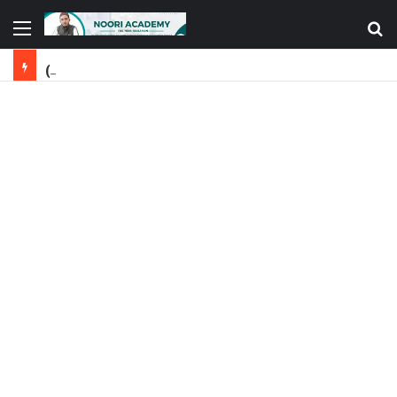
Order ATAAY-E-URDU Book by Dr. Ataurrahman Noori