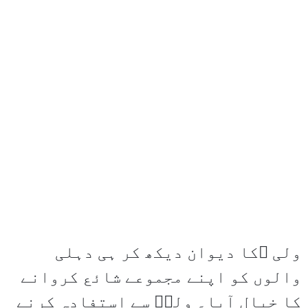
ولی ؔکا دیوان دیکھ کر ہی دہلی
والوں کو اپنے مجموعے شائع کروانے
کا خیال آیا۔ ولیؔ سے استفادہ کرنے