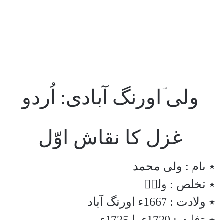
ولی ؔاورنگ آبادی: اُردو
غزل کا نقاش اوّل
٭ نام : ولی محمد
٭ تخلص : ولیؔ
٭ ولادت : 1667ء اورنگ آباد
٭ وَفات : 1720ء یا 1725ء