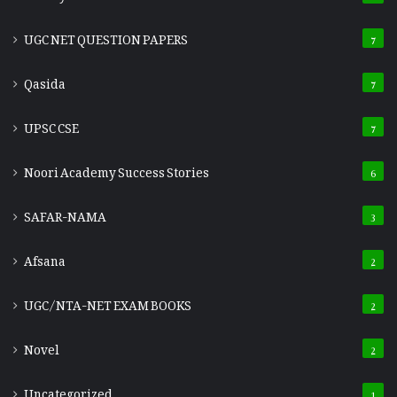
UGC NET QUESTION PAPERS
7
Qasida
7
UPSC CSE
7
Noori Academy Success Stories
6
SAFAR-NAMA
3
Afsana
2
UGC/NTA-NET EXAM BOOKS
2
Novel
2
Uncategorized
1