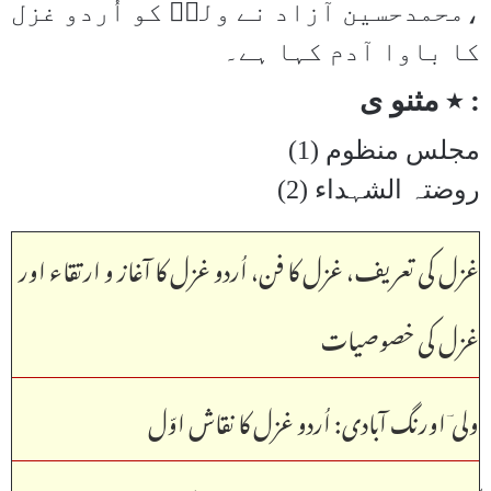
،محمدحسین آزاد نے ولیؔ کو اُردو غزل
کا باوا آدم کہا ہے۔
٭ مثنو ی :
(1) مجلس منظوم
(2) روضتہ الشہداء
غزل کی تعریف، غزل کا فن، اُردو غزل کا آغاز و ارتقاء اور
غزل کی خصوصیات
ولی ؔاورنگ آبادی: اُردو غزل کا نقاش اوّل