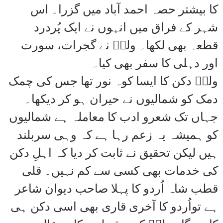
کا بیشتر حصہ احمد آباد میں گزرا۔ اس
شہر کے فراق میں انہوں نے ایک پُردرد
قطعہ بھی لکھا۔ ولیؔ نے گجرات، سورت
اور دہلی کا سفر بھی کیا۔
ولیؔ دکن کا ایسا کوہ نور تھا جس کی چمک
دمک کو شمالیوں نے حیران ہو کر دیکھا۔
جہاں تک شعرو ادب کا معاملہ ہے شمالیوں
کو ہمیشہ یہ زعم رہا ہے کہ وہی سربلند
ہیں لیکن تحقیق نے ثابت کر دیا کہ اہلِ دکن
کی خدمات بھی کسی سے کم نہیں۔ قلی
قطب شاہ اُردو کا پہلا صاحب دیوان شاعر
ہے تواُردو کا آخری قاری بھی اسی دکن ہی