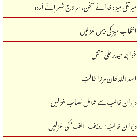
میرتقی میرؔ: خدائے سخن، سر تاج شعرائے اُردو
انتخاب میرؔ کی بیس غزلیں
خواجہ حیدر علی آتش
اسد اللہ خان مرزا غالبؔ
دیوان غالب سے شامل نصاب غزلیں
دیوا ن غالبؔ: ردیف’ الف‘ کی غزلیں