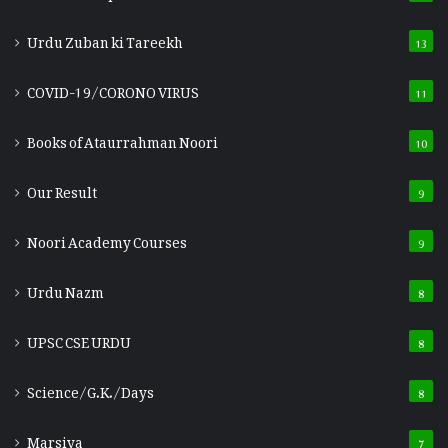
Urdu Zuban ki Tareekh
13
COVID-19/CORONO VIRUS
11
Books of Ataurrahman Noori
10
Our Result
9
Noori Academy Courses
9
Urdu Nazm
8
UPSC CSE URDU
8
Science/G.K./Days
8
Marsiya
7