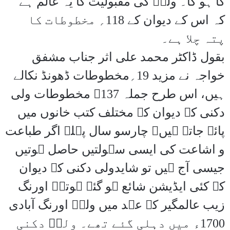
کا ہو گا۔ ولیؔ کی مقبولیت کا یہ عالم ہے
کہ اس کے دیوان کے 118؍ مخطوطات کا
پتہ چلا ہے۔
بقول ڈاکٹر محمد علی اثر جناب مشفق
خواجہ نے مزید 19؍مخطوطات ڈھونڈ نکالے
ہیں، اس طرح جملہ 137؍ مخطوطات ولی
دکنی کے دیوان کے مختلف کتب خانوں میں
پائے جاتے ہیں۔ چارسو سال پہلے اگر طباعت
و اشاعت کی ایسی سہولتیں حاصل ہوتیں
جیسی آج ہیں تو شایدولی دکنی کے دیوان
کے کئی ایڈیشن شائع ہو گئے ہوتے۔ اورنگ
زیب عالمگیر کے عہد میں ولیؔ اورنگ آبادی
1700ء میں دہلی گئے تھے۔ ولیؔ دکنی